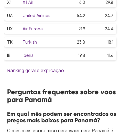
X1
X1 Air
6.0
29.8
UA
United Airlines
54.2
24.7
UX
Air Europa
21.9
24.4
TK
Turkish
23.8
18.1
IB
Iberia
19.8
11.6
Ranking geral e explicação
Perguntas frequentes sobre voos
para Panamá
Em qual mês podem ser encontrados os
preços mais baixos para Panamá?
O mês mais econômico para viajar para Panamá é