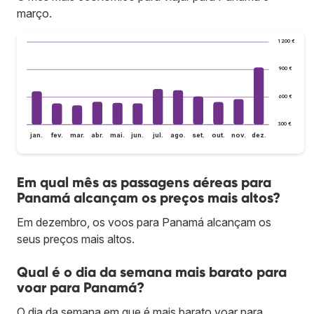
março.
1 200 €
900 €
600 €
300 €
jan.
fev.
mar.
abr.
mai.
jun.
jul.
ago.
set.
out.
nov.
dez.
Em qual mês as passagens aéreas para
Panamá alcançam os preços mais altos?
Em dezembro, os voos para Panamá alcançam os
seus preços mais altos.
Qual é o dia da semana mais barato para
voar para Panamá?
O dia da semana em que é mais barato voar para