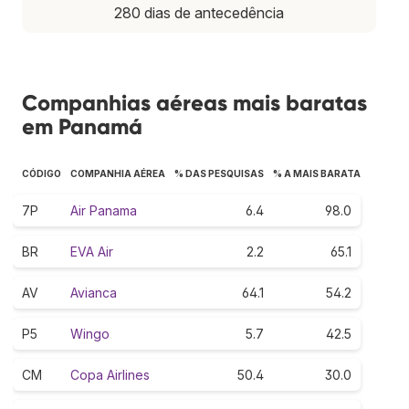
280 dias de antecedência
Companhias aéreas mais baratas
em Panamá
CÓDIGO
COMPANHIA AÉREA
% DAS PESQUISAS
% A MAIS BARATA
7P
Air Panama
6.4
98.0
BR
EVA Air
2.2
65.1
AV
Avianca
64.1
54.2
P5
Wingo
5.7
42.5
CM
Copa Airlines
50.4
30.0