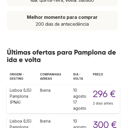
Melhor momento para comprar
200 dias de antecedência
Últimas ofertas para Pamplona de
ida e volta
ORIGEM -
COMPANHIAS
IDA -
PREÇO
DESTINO
AÉREAS
VOLTA
Lisboa (LIS)
Iberia
10
296 €
Pamplona
agosto
(PNA)
17
2 dias antes
agosto
Lisboa (LIS)
Iberia
10
300 €
Pamplona
agosto