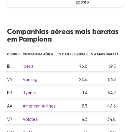
agosto
Companhias aéreas mais baratas
em Pamplona
CÓDIGO
COMPANHIA AÉREA
% DAS PESQUISAS
% A MAIS BARATA
IB
Iberia
96.0
69.5
VY
Vueling
24.4
56.9
FR
Ryanair
1.4
54.9
AA
American Airlines
11.5
44.6
V7
Volotea
4.3
34.8