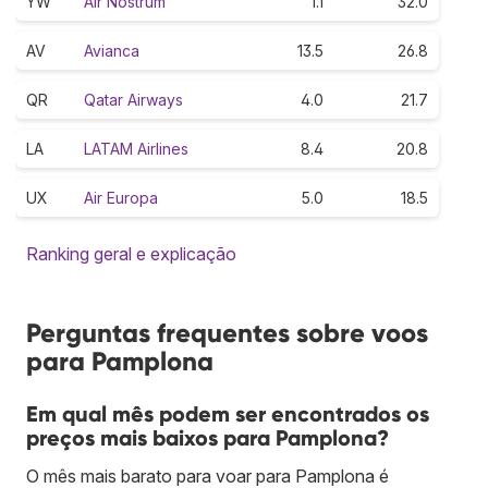
YW
Air Nostrum
1.1
32.0
AV
Avianca
13.5
26.8
QR
Qatar Airways
4.0
21.7
LA
LATAM Airlines
8.4
20.8
UX
Air Europa
5.0
18.5
Ranking geral e explicação
Perguntas frequentes sobre voos
para Pamplona
Em qual mês podem ser encontrados os
preços mais baixos para Pamplona?
O mês mais barato para voar para Pamplona é