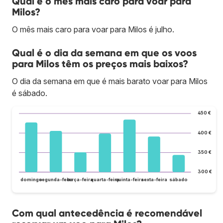
Qual é o mês mais caro para voar para
Milos?
O mês mais caro para voar para Milos é julho.
Qual é o dia da semana em que os voos
para Milos têm os preços mais baixos?
O dia da semana em que é mais barato voar para Milos
é sábado.
450 €
400 €
350 €
300 €
domingo
segunda-feira
terça-feira
quarta-feira
quinta-feira
sexta-feira
sábado
Com qual antecedência é recomendável