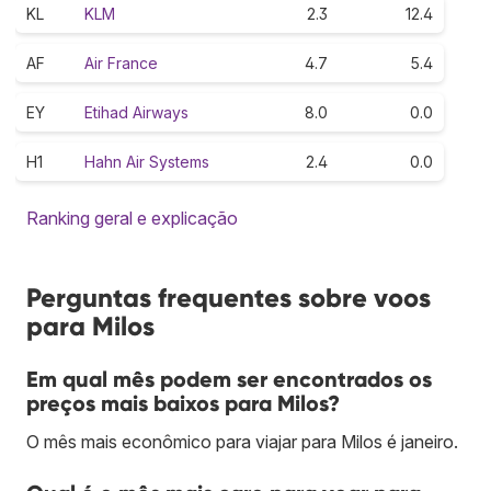
KL
KLM
2.3
12.4
AF
Air France
4.7
5.4
EY
Etihad Airways
8.0
0.0
H1
Hahn Air Systems
2.4
0.0
Ranking geral e explicação
Perguntas frequentes sobre voos
para Milos
Em qual mês podem ser encontrados os
preços mais baixos para Milos?
O mês mais econômico para viajar para Milos é janeiro.