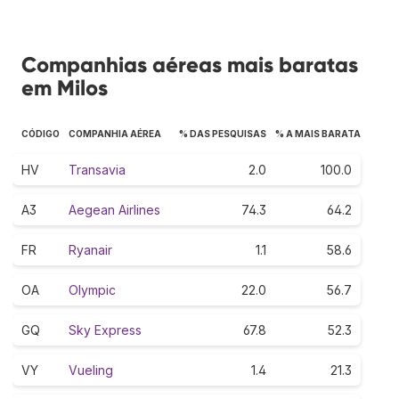
Companhias aéreas mais baratas
em Milos
CÓDIGO
COMPANHIA AÉREA
% DAS PESQUISAS
% A MAIS BARATA
HV
Transavia
2.0
100.0
A3
Aegean Airlines
74.3
64.2
FR
Ryanair
1.1
58.6
OA
Olympic
22.0
56.7
GQ
Sky Express
67.8
52.3
VY
Vueling
1.4
21.3