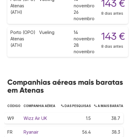
143 €
Atenas
novembro
(ATH)
26
8 dias antes
novembro
Porto (OPO)
Vueling
14
143 €
Atenas
novembro
(ATH)
28
8 dias antes
novembro
Companhias aéreas mais baratas
em Atenas
CÓDIGO
COMPANHIA AÉREA
% DAS PESQUISAS
% A MAIS BARATA
W9
Wizz Air UK
1.5
38.7
FR
Ryanair
56.4
38.3