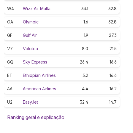
W4
Wizz Air Malta
33.1
32.8
OA
Olympic
1.6
32.8
GF
Gulf Air
1.9
27.3
V7
Volotea
8.0
21.5
GQ
Sky Express
26.4
16.6
ET
Ethiopian Airlines
3.2
16.6
AA
American Airlines
4.4
16.2
U2
EasyJet
32.4
14.7
Ranking geral e explicação