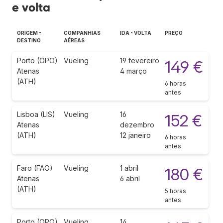
e volta
ORIGEM -
COMPANHIAS
IDA - VOLTA
PREÇO
DESTINO
AÉREAS
Porto (OPO)
Vueling
19 fevereiro
149 €
Atenas
4 março
(ATH)
6 horas
antes
Lisboa (LIS)
Vueling
16
152 €
Atenas
dezembro
(ATH)
12 janeiro
6 horas
antes
Faro (FAO)
Vueling
1 abril
180 €
Atenas
6 abril
(ATH)
5 horas
antes
Porto (OPO)
Vueling
14