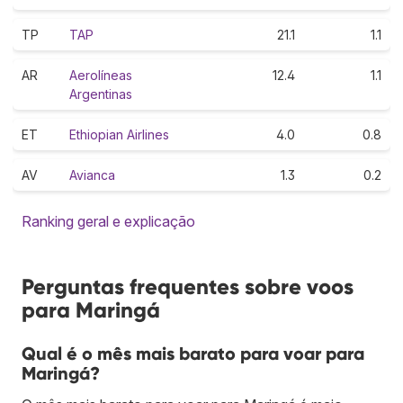
TP
TAP
21.1
1.1
AR
Aerolíneas
12.4
1.1
Argentinas
ET
Ethiopian Airlines
4.0
0.8
AV
Avianca
1.3
0.2
Ranking geral e explicação
Perguntas frequentes sobre voos
para Maringá
Qual é o mês mais barato para voar para
Maringá?