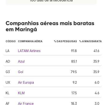
Companhias aéreas mais baratas
em Maringá
CÓDIGO
COMPANHIA AÉREA
% DAS PESQUISAS
% A MAIS BARATA
LA
LATAM Airlines
91.8
41.6
AD
Azul
85.1
35.9
G3
Gol
79.5
35.9
UX
Air Europa
9.2
6.0
KL
KLM
17.5
4.6
AF
Air France
18.3
3.0