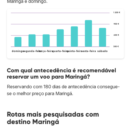
Maringá é domingo.
1 200 €
900 €
600 €
300 €
domingo
segunda-feira
terça-feira
quarta-feira
quinta-feira
sexta-feira
sábado
Com qual antecedência é recomendável
reservar um voo para Maringá?
Reservando com 180 dias de antecedência consegue-
se o melhor preço para Maringá.
Rotas mais pesquisadas com
destino Maringá