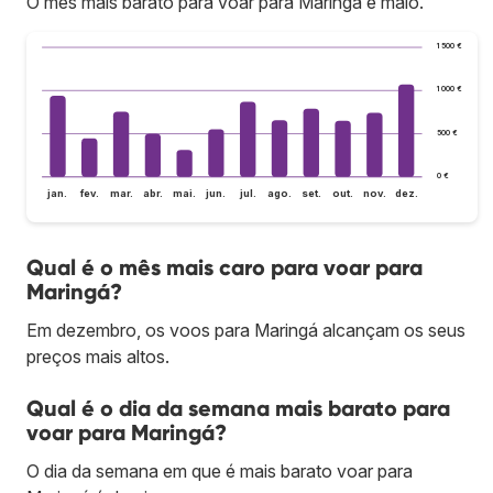
O mês mais barato para voar para Maringá é maio.
1 500 €
1 000 €
500 €
0 €
jan.
fev.
mar.
abr.
mai.
jun.
jul.
ago.
set.
out.
nov.
dez.
Qual é o mês mais caro para voar para
Maringá?
Em dezembro, os voos para Maringá alcançam os seus
preços mais altos.
Qual é o dia da semana mais barato para
voar para Maringá?
O dia da semana em que é mais barato voar para