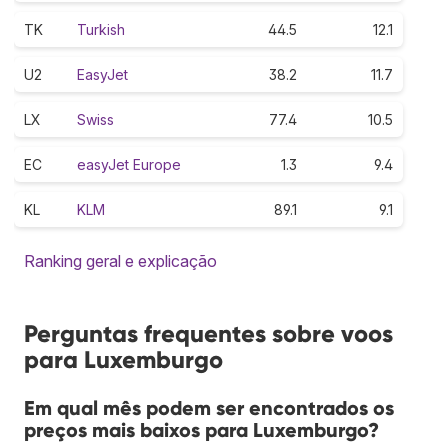
TK
Turkish
44.5
12.1
U2
EasyJet
38.2
11.7
LX
Swiss
77.4
10.5
EC
easyJet Europe
1.3
9.4
KL
KLM
89.1
9.1
Ranking geral e explicação
Perguntas frequentes sobre voos
para Luxemburgo
Em qual mês podem ser encontrados os
preços mais baixos para Luxemburgo?