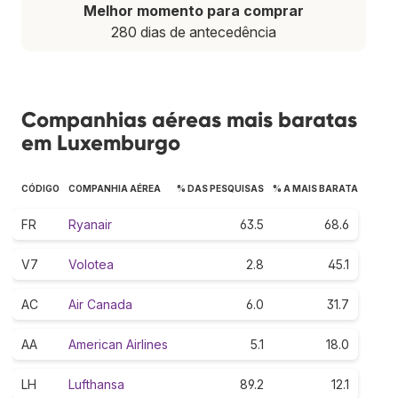
Melhor momento para comprar
280 dias de antecedência
Companhias aéreas mais baratas
em Luxemburgo
CÓDIGO
COMPANHIA AÉREA
% DAS PESQUISAS
% A MAIS BARATA
FR
Ryanair
63.5
68.6
V7
Volotea
2.8
45.1
AC
Air Canada
6.0
31.7
AA
American Airlines
5.1
18.0
LH
Lufthansa
89.2
12.1