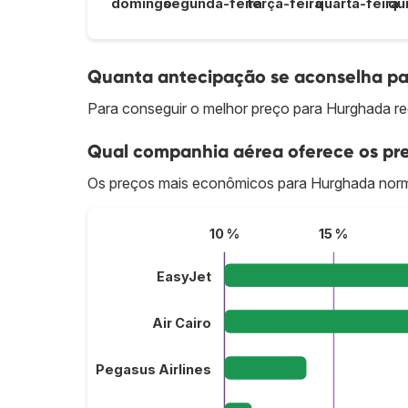
domingo
segunda-feira
terça-feira
quarta-feira
qu
Quanta antecipação se aconselha pa
Para conseguir o melhor preço para Hurghada r
Qual companhia aérea oferece os pre
Os preços mais econômicos para Hurghada norm
10 %
15 %
EasyJet
Air Cairo
Pegasus Airlines