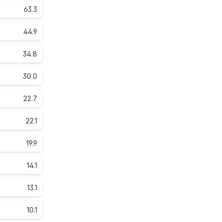
63.3
44.9
34.8
30.0
22.7
22.1
19.9
14.1
13.1
10.1