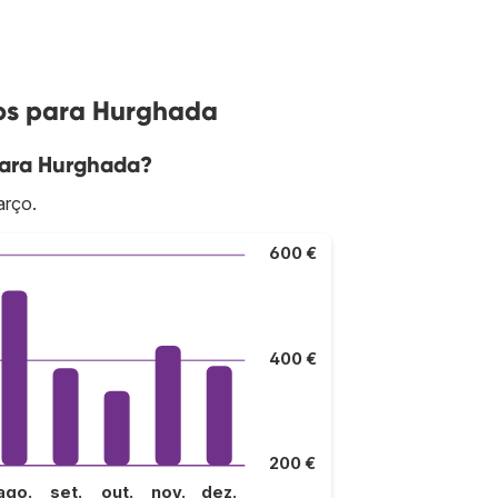
oos para Hurghada
para Hurghada?
arço.
600 €
400 €
200 €
ago.
set.
out.
nov.
dez.