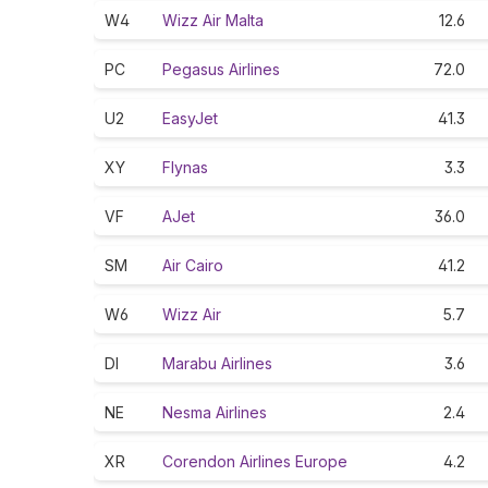
W4
Wizz Air Malta
12.6
PC
Pegasus Airlines
72.0
U2
EasyJet
41.3
XY
Flynas
3.3
VF
AJet
36.0
SM
Air Cairo
41.2
W6
Wizz Air
5.7
DI
Marabu Airlines
3.6
NE
Nesma Airlines
2.4
XR
Corendon Airlines Europe
4.2