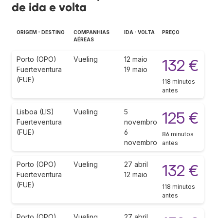
de ida e volta
ORIGEM - DESTINO
COMPANHIAS
IDA - VOLTA
PREÇO
AÉREAS
Porto (OPO)
Vueling
12 maio
132 €
Fuerteventura
19 maio
(FUE)
118 minutos
antes
Lisboa (LIS)
Vueling
5
125 €
Fuerteventura
novembro
(FUE)
6
86 minutos
novembro
antes
Porto (OPO)
Vueling
27 abril
132 €
Fuerteventura
12 maio
(FUE)
118 minutos
antes
Porto (OPO)
Vueling
27 abril