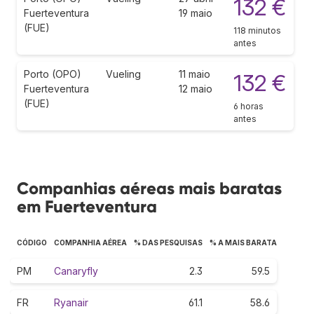
132 €
Fuerteventura
19 maio
(FUE)
118 minutos
antes
Porto (OPO)
Vueling
11 maio
132 €
Fuerteventura
12 maio
(FUE)
6 horas
antes
Companhias aéreas mais baratas
em Fuerteventura
CÓDIGO
COMPANHIA AÉREA
% DAS PESQUISAS
% A MAIS BARATA
PM
Canaryfly
2.3
59.5
FR
Ryanair
61.1
58.6