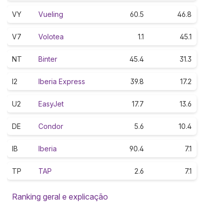
VY
Vueling
60.5
46.8
V7
Volotea
1.1
45.1
NT
Binter
45.4
31.3
I2
Iberia Express
39.8
17.2
U2
EasyJet
17.7
13.6
DE
Condor
5.6
10.4
IB
Iberia
90.4
7.1
TP
TAP
2.6
7.1
Ranking geral e explicação