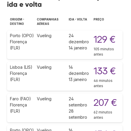
ida e volta
ORIGEM -
COMPANHIAS
IDA - VOLTA
PREÇO
DESTINO
AÉREAS
Porto (OPO)
Vueling
24
129 €
Florença
dezembro
(FLR)
14 janeiro
105 minutos
antes
Lisboa (LIS)
Vueling
14
133 €
Florença
dezembro
(FLR)
13 janeiro
46 minutos
antes
Faro (FAO)
Vueling
24
207 €
Florença
setembro
(FLR)
28
62 minutos
setembro
antes
Porto (OPO)
Vueling
16