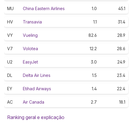
MU
China Eastern Airlines
1.0
45.1
HV
Transavia
1.1
31.4
VY
Vueling
82.6
28.9
V7
Volotea
12.2
28.6
U2
EasyJet
3.0
24.9
DL
Delta Air Lines
1.5
23.4
EY
Etihad Airways
1.4
22.4
AC
Air Canada
2.7
18.1
Ranking geral e explicação