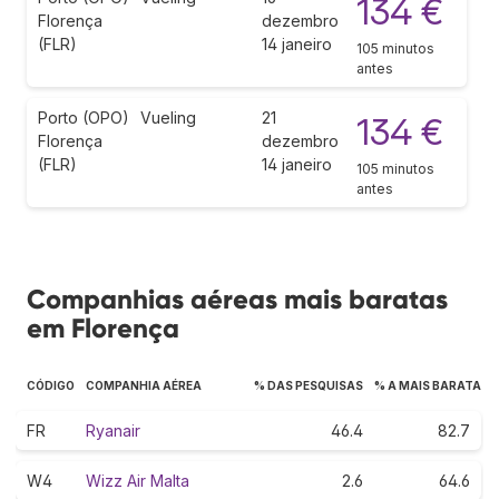
134 €
Florença
dezembro
(FLR)
14 janeiro
105 minutos
antes
Porto (OPO)
Vueling
21
134 €
Florença
dezembro
(FLR)
14 janeiro
105 minutos
antes
Companhias aéreas mais baratas
em Florença
CÓDIGO
COMPANHIA AÉREA
% DAS PESQUISAS
% A MAIS BARATA
FR
Ryanair
46.4
82.7
W4
Wizz Air Malta
2.6
64.6