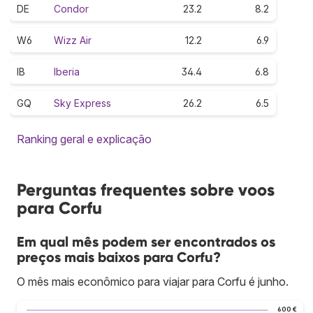
DE
Condor
23.2
8.2
W6
Wizz Air
12.2
6.9
IB
Iberia
34.4
6.8
GQ
Sky Express
26.2
6.5
Ranking geral e explicação
Perguntas frequentes sobre voos
para Corfu
Em qual mês podem ser encontrados os
preços mais baixos para Corfu?
O mês mais econômico para viajar para Corfu é junho.
600 €