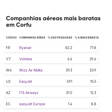
Companhias aéreas mais baratas
em Corfu
CÓDIGO
COMPANHIA AÉREA
% DAS PESQUISAS
% A MAIS BARATA
FR
Ryanair
82.2
71.8
V7
Volotea
6.6
25.6
W4
Wizz Air Malta
39.3
20.9
U2
EasyJet
59.1
15.5
AZ
ITA Airways
31.0
12.3
EC
easyJet Europe
1.4
8.8