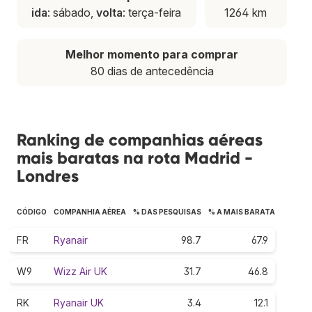
ida
: sábado,
volta
: terça-feira
1264 km
Melhor momento para comprar
80 dias de antecedência
Ranking de companhias aéreas
mais baratas na rota Madrid -
Londres
CÓDIGO
COMPANHIA AÉREA
% DAS PESQUISAS
% A MAIS BARATA
FR
Ryanair
98.7
67.9
W9
Wizz Air UK
31.7
46.8
RK
Ryanair UK
3.4
12.1