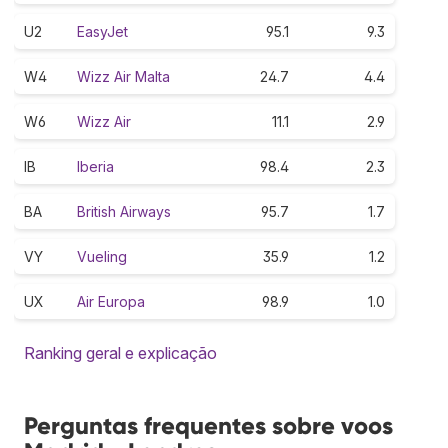
U2
EasyJet
95.1
9.3
W4
Wizz Air Malta
24.7
4.4
W6
Wizz Air
11.1
2.9
IB
Iberia
98.4
2.3
BA
British Airways
95.7
1.7
VY
Vueling
35.9
1.2
UX
Air Europa
98.9
1.0
Ranking geral e explicação
Perguntas frequentes sobre voos