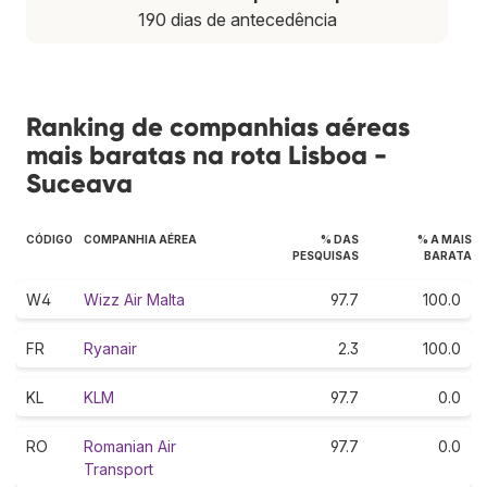
190 dias de antecedência
Ranking de companhias aéreas
mais baratas na rota Lisboa -
Suceava
CÓDIGO
COMPANHIA AÉREA
% DAS
% A MAIS
PESQUISAS
BARATA
W4
Wizz Air Malta
97.7
100.0
FR
Ryanair
2.3
100.0
KL
KLM
97.7
0.0
RO
Romanian Air
97.7
0.0
Transport