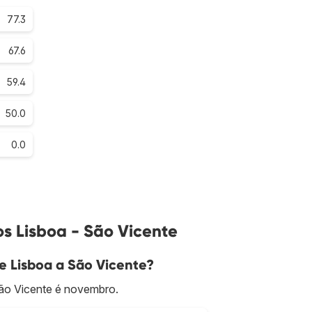
77.3
67.6
59.4
50.0
0.0
s Lisboa - São Vicente
e Lisboa a São Vicente?
São Vicente é novembro.