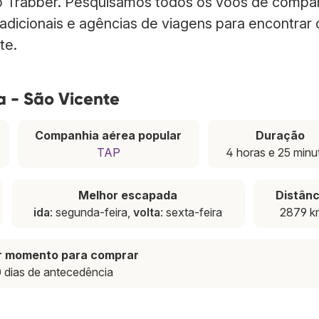
no Trabber. Pesquisamos todos os voos de compa
radicionais e agências de viagens para encontrar
te.
a - São Vicente
Companhia aérea popular
Duração
TAP
4 horas e 25 minu
Melhor escapada
Distânc
ida
: segunda-feira,
volta
: sexta-feira
2879 k
r momento para comprar
 dias de antecedência