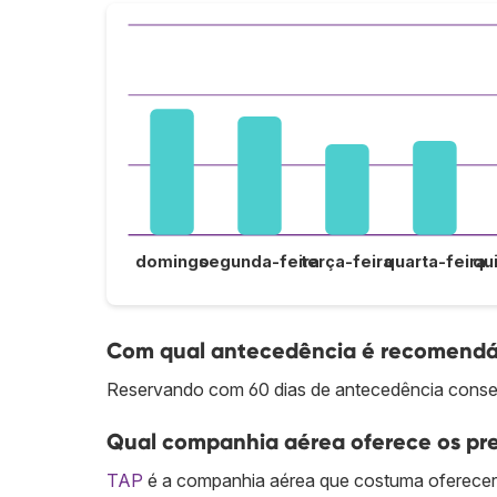
domingo
segunda-feira
terça-feira
quarta-feira
qu
Com qual antecedência é recomendáv
Reservando com 60 dias de antecedência conseg
Qual companhia aérea oferece os pre
TAP
é a companhia aérea que costuma oferecer 