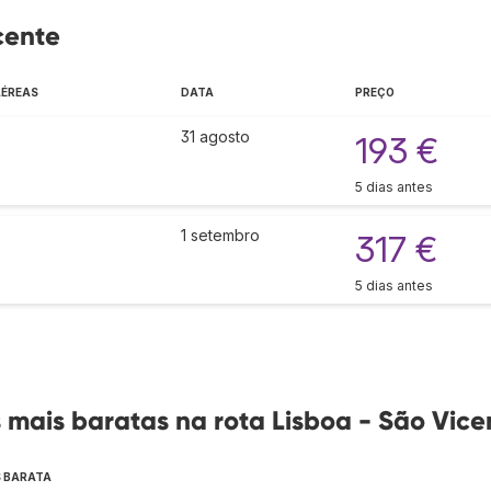
cente
AÉREAS
DATA
PREÇO
31 agosto
193 €
5 dias antes
1 setembro
317 €
5 dias antes
mais baratas na rota Lisboa - São Vice
S BARATA