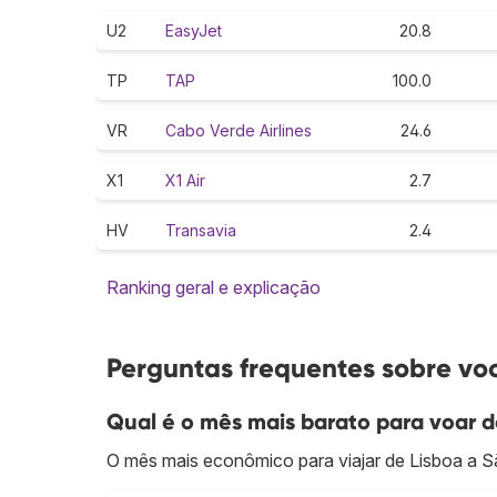
U2
EasyJet
20.8
TP
TAP
100.0
VR
Cabo Verde Airlines
24.6
X1
X1 Air
2.7
HV
Transavia
2.4
Ranking geral e explicação
Perguntas frequentes sobre voo
Qual é o mês mais barato para voar d
O mês mais econômico para viajar de Lisboa a 