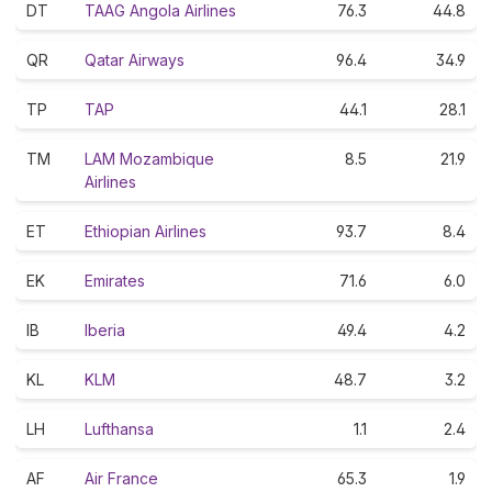
DT
TAAG Angola Airlines
76.3
44.8
QR
Qatar Airways
96.4
34.9
TP
TAP
44.1
28.1
TM
LAM Mozambique
8.5
21.9
Airlines
ET
Ethiopian Airlines
93.7
8.4
EK
Emirates
71.6
6.0
IB
Iberia
49.4
4.2
KL
KLM
48.7
3.2
LH
Lufthansa
1.1
2.4
AF
Air France
65.3
1.9