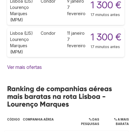
Lisboa (LIS)
Condor
9 janeiro
1 300 €
Lourenço
7
Marques
fevereiro
17 minutos antes
(MPM)
Lisboa (LIS)
Condor
11 janeiro
1 300 €
Lourenço
7
Marques
fevereiro
17 minutos antes
(MPM)
Ver mais ofertas
Ranking de companhias aéreas
mais baratas na rota Lisboa -
Lourenço Marques
CÓDIGO
COMPANHIA AÉREA
% DAS
% A MAIS
PESQUISAS
BARATA