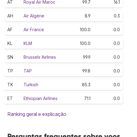
AT
Royal Air Maroc
99.7
16.1
AH
Air Algérie
8.9
0.3
AF
Air France
100.0
0.0
KL
KLM
100.0
0.0
SN
Brussels Airlines
99.9
0.0
TP
TAP
99.8
0.0
TK
Turkish
85.3
0.0
ET
Ethiopian Airlines
71.1
0.0
Ranking geral e explicação
Perguntas frequentes sobre voos