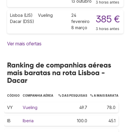
13 outubro
3 horas antes
Lisboa (LIS)
Vueling
24
385 €
Dacar (DSS)
fevereiro
8 março
3 horas antes
Ver mais ofertas
Ranking de companhias aéreas
mais baratas na rota Lisboa -
Dacar
CÓDIGO
COMPANHIA AÉREA
% DAS PESQUISAS
% A MAIS BARATA
VY
Vueling
49.7
78.0
IB
Iberia
100.0
45.1