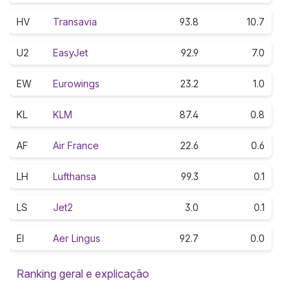
HV
Transavia
93.8
10.7
U2
EasyJet
92.9
7.0
EW
Eurowings
23.2
1.0
KL
KLM
87.4
0.8
AF
Air France
22.6
0.6
LH
Lufthansa
99.3
0.1
LS
Jet2
3.0
0.1
EI
Aer Lingus
92.7
0.0
Ranking geral e explicação