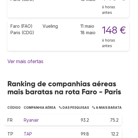
6 horas
antes
Faro (FAO)
Vueling
11 maio
148 €
Paris (CDG)
18 maio
6 horas
antes
Ver mais ofertas
Ranking de companhias aéreas
mais baratas na rota Faro - Paris
CÓDIGO
COMPANHIA AÉREA
% DAS PESQUISAS
% A MAIS BARATA
FR
Ryanair
93.2
75.2
TP
TAP
99.8
12.2