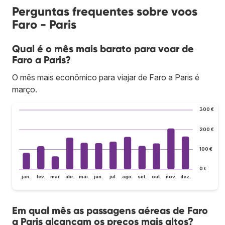
Perguntas frequentes sobre voos
Faro - Paris
Qual é o mês mais barato para voar de
Faro a Paris?
O mês mais econômico para viajar de Faro a Paris é
março.
300 €
200 €
100 €
0 €
jan.
fev.
mar.
abr.
mai.
jun.
jul.
ago.
set.
out.
nov.
dez.
Em qual mês as passagens aéreas de Faro
a Paris alcançam os preços mais altos?