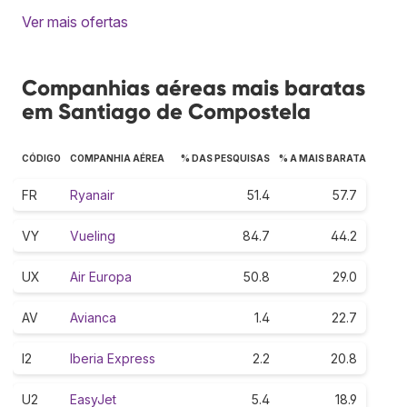
Ver mais ofertas
Companhias aéreas mais baratas
em Santiago de Compostela
CÓDIGO
COMPANHIA AÉREA
% DAS PESQUISAS
% A MAIS BARATA
FR
Ryanair
51.4
57.7
VY
Vueling
84.7
44.2
UX
Air Europa
50.8
29.0
AV
Avianca
1.4
22.7
I2
Iberia Express
2.2
20.8
U2
EasyJet
5.4
18.9