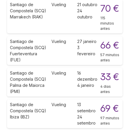
Santiago de
Vueling
21 outubro
70 €
Compostela (SCQ)
24
Marrakech (RAK)
outubro
115
minutos
antes
Santiago de
Vueling
27 janeiro
66 €
Compostela (SCQ)
3
Fuerteventura
fevereiro
57 minutos
(FUE)
antes
Santiago de
Vueling
16
33 €
Compostela (SCQ)
dezembro
Palma de Maiorca
4 janeiro
4 dias
(PMI)
antes
Santiago de
Vueling
13
69 €
Compostela (SCQ)
setembro
Ibiza (IBZ)
24
97 minutos
setembro
antes