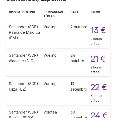
ORIGEM - DESTINO
COMPANHIAS
DATA
PREÇO
AÉREAS
Santander (SDR)
Vueling
2 outubro
13 €
Palma de Maiorca
(PMI)
2 horas
antes
Santander (SDR)
Vueling
24
21 €
Alacante (ALC)
outubro
2 horas
antes
Santander (SDR)
Vueling
13
22 €
Ibiza (IBZ)
setembro
3 horas
antes
Santander (SDR)
Volotea
30
24 €
Sevilha (SVQ)
setembro