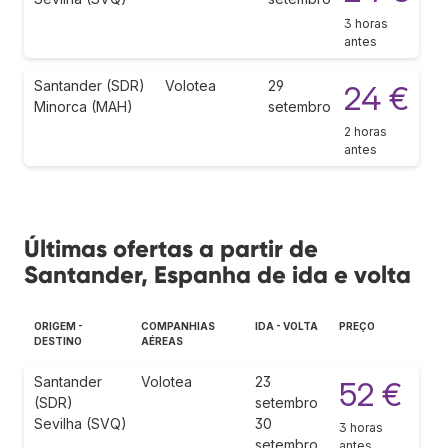
3 horas
antes
Santander (SDR)
Volotea
29
24 €
Minorca (MAH)
setembro
2 horas
antes
Últimas ofertas a partir de
Santander, Espanha de ida e volta
ORIGEM -
COMPANHIAS
IDA - VOLTA
PREÇO
DESTINO
AÉREAS
Santander
Volotea
23
52 €
(SDR)
setembro
Sevilha (SVQ)
30
3 horas
setembro
antes