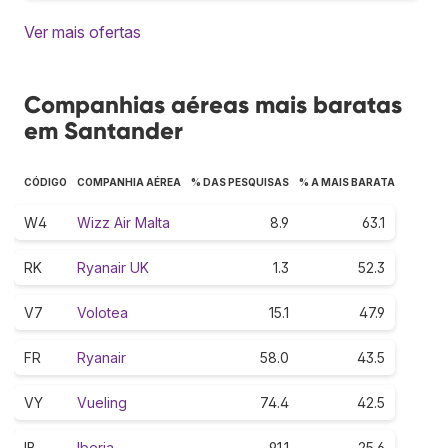
Ver mais ofertas
Companhias aéreas mais baratas
em Santander
CÓDIGO
COMPANHIA AÉREA
% DAS PESQUISAS
% A MAIS BARATA
W4
Wizz Air Malta
8.9
63.1
RK
Ryanair UK
1.3
52.3
V7
Volotea
15.1
47.9
FR
Ryanair
58.0
43.5
VY
Vueling
74.4
42.5
IB
Iberia
91.1
25.6