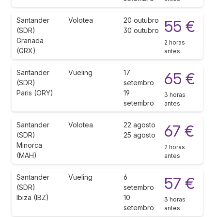
Santander
Volotea
20 outubro
55 €
(SDR)
30 outubro
Granada
2 horas
(GRX)
antes
Santander
Vueling
17
65 €
(SDR)
setembro
Paris (ORY)
19
3 horas
setembro
antes
Santander
Volotea
22 agosto
67 €
(SDR)
25 agosto
Minorca
2 horas
(MAH)
antes
Santander
Vueling
6
57 €
(SDR)
setembro
Ibiza (IBZ)
10
3 horas
setembro
antes