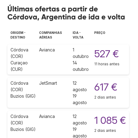
Últimas ofertas a partir de
Córdova, Argentina de ida e volta
ORIGEM -
COMPANHIAS
IDA -
PREÇO
DESTINO
AÉREAS
VOLTA
Córdova
Avianca
1
527 €
(COR)
outubro
Curaçao
14
11 horas antes
(CUR)
outubro
Córdova
JetSmart
12
617 €
(COR)
agosto
Buzios (GIG)
19
2 dias antes
agosto
Córdova
Avianca
12
1 085 €
(COR)
agosto
Buzios (GIG)
19
2 dias antes
agosto