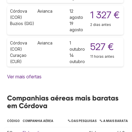
Córdova
Avianca
12
1 327 €
(COR)
agosto
Buzios (GIG)
19
2 dias antes
agosto
Córdova
Avianca
1
527 €
(COR)
outubro
Curaçao
14
11 horas antes
(CUR)
outubro
Ver mais ofertas
Companhias aéreas mais baratas
em Córdova
CÓDIGO
COMPANHIA AÉREA
% DAS PESQUISAS
% A MAIS BARATA