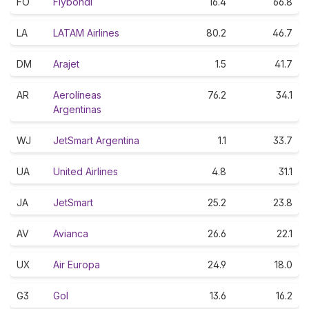
FO
Flybondi
16.4
66.8
LA
LATAM Airlines
80.2
46.7
DM
Arajet
1.5
41.7
AR
Aerolíneas
76.2
34.1
Argentinas
WJ
JetSmart Argentina
1.1
33.7
UA
United Airlines
4.8
31.1
JA
JetSmart
25.2
23.8
AV
Avianca
26.6
22.1
UX
Air Europa
24.9
18.0
G3
Gol
13.6
16.2