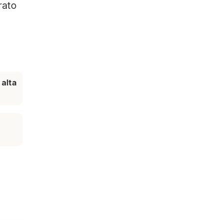
rato
alta