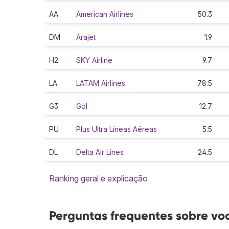
AA
American Airlines
50.3
DM
Arajet
1.9
H2
SKY Airline
9.7
LA
LATAM Airlines
78.5
G3
Gol
12.7
PU
Plus Ultra Líneas Aéreas
5.5
DL
Delta Air Lines
24.5
Ranking geral e explicação
Perguntas frequentes sobre vo