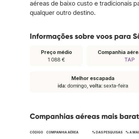
aéreas de baixo custo e tradicionais 
qualquer outro destino.
Informações sobre voos para 
Preço médio
Companhia aére
1 088 €
TAP
Melhor escapada
ida
: domingo,
volta
: sexta-feira
Companhias aéreas mais bara
CÓDIGO
COMPANHIA AÉREA
% DAS PESQUISAS
% A MA