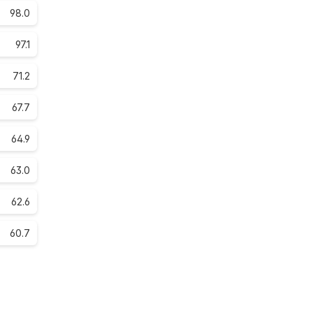
98.0
97.1
71.2
67.7
64.9
63.0
62.6
60.7