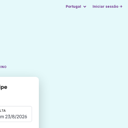
Portugal
Iniciar sessão →
TINO
ipe
LTA