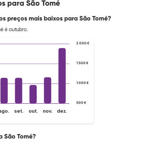
os para São Tomé
os preços mais baixos para São Tomé?
é é outubro.
2 000 €
1 500 €
1 000 €
500 €
ago.
set.
out.
nov.
dez.
ra São Tomé?