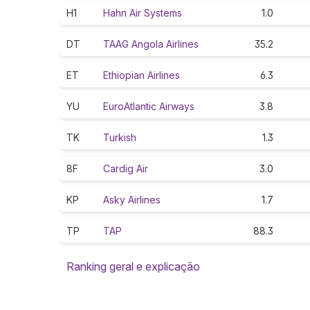
H1
Hahn Air Systems
1.0
DT
TAAG Angola Airlines
35.2
ET
Ethiopian Airlines
6.3
YU
EuroAtlantic Airways
3.8
TK
Turkish
1.3
8F
Cardig Air
3.0
KP
Asky Airlines
1.7
TP
TAP
88.3
Ranking geral e explicação