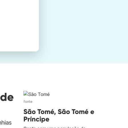
nde
fonte
São Tomé, São Tomé e
Príncipe
nhias