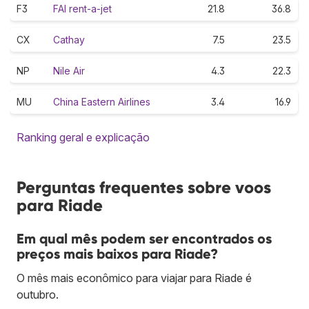
F3
FAI rent-a-jet
21.8
36.8
CX
Cathay
7.5
23.5
NP
Nile Air
4.3
22.3
MU
China Eastern Airlines
3.4
16.9
Ranking geral e explicação
Perguntas frequentes sobre voos
para Riade
Em qual mês podem ser encontrados os
preços mais baixos para Riade?
O mês mais econômico para viajar para Riade é
outubro.