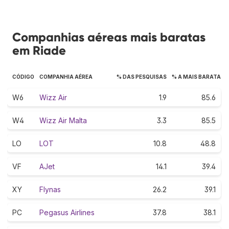
Companhias aéreas mais baratas
em Riade
CÓDIGO
COMPANHIA AÉREA
% DAS PESQUISAS
% A MAIS BARATA
W6
Wizz Air
1.9
85.6
W4
Wizz Air Malta
3.3
85.5
LO
LOT
10.8
48.8
VF
AJet
14.1
39.4
XY
Flynas
26.2
39.1
PC
Pegasus Airlines
37.8
38.1