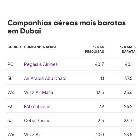
Companhias aéreas mais baratas
em Dubai
CÓDIGO
COMPANHIA AÉREA
% DAS
% A MAIS
PESQUISAS
BARATA
PC
Pegasus Airlines
40.7
40.1
3L
Air Arabia Abu Dhabi
1.1
37.5
W4
Wizz Air Malta
13.5
33.6
F3
FAI rent-a-jet
2.9
26.2
5J
Cebu Pacific
3.5
23.7
W6
Wizz Air
10.0
23.5