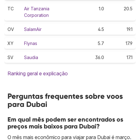
TC
Air Tanzania
1.0
20.5
Corporation
OV
SalamAir
4.5
19.1
XY
Flynas
5.7
17.9
SV
Saudia
36.0
17.1
Ranking geral e explicação
Perguntas frequentes sobre voos
para Dubai
Em qual mês podem ser encontrados os
preços mais baixos para Dubai?
O mês mais econômico para viajar para Dubai é março.