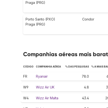
Praga (PRG)
Porto Santo (PXO)
Condor
Praga (PRG)
Companhias aéreas mais bara
CÓDIGO
COMPANHIA AÉREA
% DAS PESQUISAS
% A MAIS B
FR
Ryanair
78.0
6
W9
Wizz Air UK
4.8
3
W4
Wizz Air Malta
43.4
2