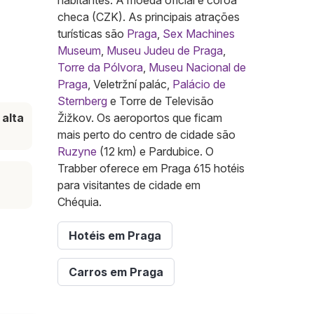
habitantes. A moeda oficial é coroa
checa (CZK). As principais atrações
turísticas são
Praga
,
Sex Machines
Museum
,
Museu Judeu de Praga
,
Torre da Pólvora
,
Museu Nacional de
Praga
, Veletržní palác,
Palácio de
Sternberg
e Torre de Televisão
alta
Žižkov. Os aeroportos que ficam
mais perto do centro de cidade são
Ruzyne
(12 km) e Pardubice. O
Trabber oferece em Praga 615 hotéis
para visitantes de cidade em
Chéquia.
Hotéis em Praga
Carros em Praga