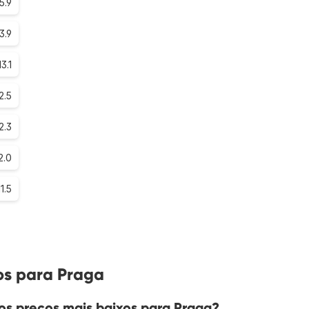
5.9
3.9
13.1
2.5
2.3
2.0
11.5
os para Praga
s preços mais baixos para Praga?