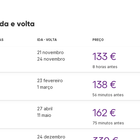
da e volta
AS
IDA - VOLTA
PREÇO
21 novembro
133 €
24 novembro
8 horas antes
23 fevereiro
138 €
1 março
56 minutos antes
27 abril
162 €
11 maio
75 minutos antes
24 dezembro