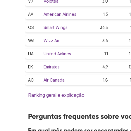
V7
Volotea
3.0
1
AA
American Airlines
1.3
1
QS
Smart Wings
36.3
W6
Wizz Air
3.6
1
UA
United Airlines
1.1
1
EK
Emirates
4.9
1
AC
Air Canada
1.8
Ranking geral e explicação
Perguntas frequentes sobre vo
Em qual mês podem ser encontrados o