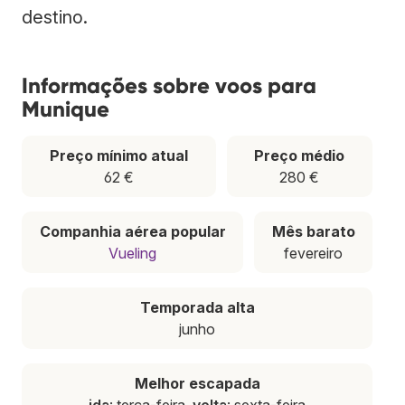
destino.
Informações sobre voos para
Munique
Preço mínimo atual
Preço médio
62 €
280 €
Companhia aérea popular
Mês barato
Vueling
fevereiro
Temporada alta
junho
Melhor escapada
ida
: terça-feira,
volta
: sexta-feira