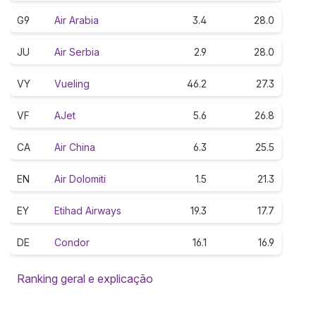
G9
Air Arabia
3.4
28.0
JU
Air Serbia
2.9
28.0
VY
Vueling
46.2
27.3
VF
AJet
5.6
26.8
CA
Air China
6.3
25.5
EN
Air Dolomiti
1.5
21.3
EY
Etihad Airways
19.3
17.7
DE
Condor
16.1
16.9
Ranking geral e explicação