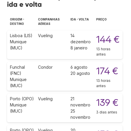
ida e volta
ORIGEM -
COMPANHIAS
IDA - VOLTA
PREÇO
DESTINO
AÉREAS
Lisboa (LIS)
Vueling
14
144 €
Munique
dezembro
(MUC)
8 janeiro
13 horas
antes
Funchal
Condor
6 agosto
174 €
(FNC)
20 agosto
Munique
13 horas
(MUC)
antes
Porto (OPO)
Vueling
21
139 €
Munique
novembro
(MUC)
25
3 dias antes
novembro
Porto (OPO)
Vueling
20