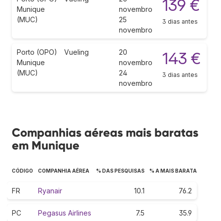
139 €
Munique
novembro
(MUC)
25
3 dias antes
novembro
Porto (OPO)
Vueling
20
143 €
Munique
novembro
(MUC)
24
3 dias antes
novembro
Companhias aéreas mais baratas
em Munique
CÓDIGO
COMPANHIA AÉREA
% DAS PESQUISAS
% A MAIS BARATA
FR
Ryanair
10.1
76.2
PC
Pegasus Airlines
7.5
35.9