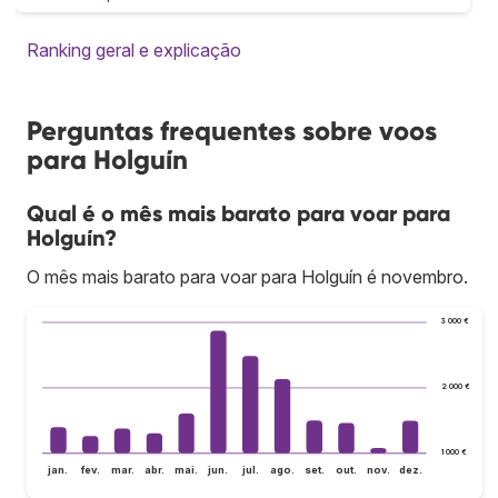
Ranking geral e explicação
Perguntas frequentes sobre voos
para Holguín
Qual é o mês mais barato para voar para
Holguín?
O mês mais barato para voar para Holguín é novembro.
3 000 €
2 000 €
1 000 €
jan.
fev.
mar.
abr.
mai.
jun.
jul.
ago.
set.
out.
nov.
dez.