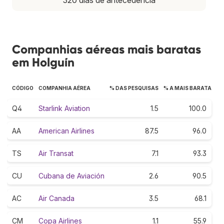
Companhias aéreas mais baratas
em Holguín
CÓDIGO
COMPANHIA AÉREA
% DAS PESQUISAS
% A MAIS BARATA
Q4
Starlink Aviation
1.5
100.0
AA
American Airlines
87.5
96.0
TS
Air Transat
7.1
93.3
CU
Cubana de Aviación
2.6
90.5
AC
Air Canada
3.5
68.1
CM
Copa Airlines
1.1
55.9