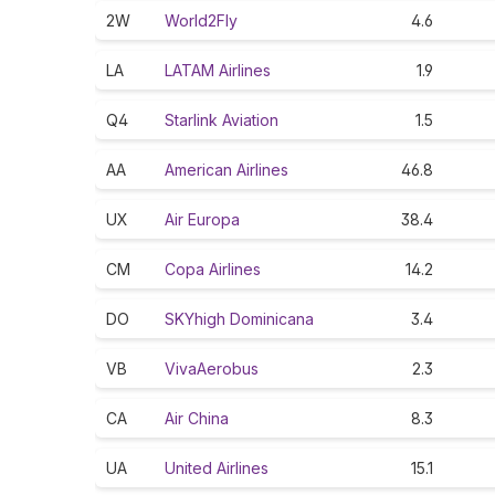
2W
World2Fly
4.6
LA
LATAM Airlines
1.9
Q4
Starlink Aviation
1.5
AA
American Airlines
46.8
UX
Air Europa
38.4
CM
Copa Airlines
14.2
DO
SKYhigh Dominicana
3.4
VB
VivaAerobus
2.3
CA
Air China
8.3
UA
United Airlines
15.1