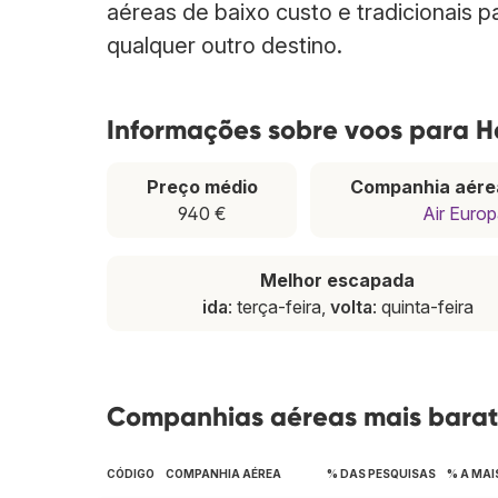
aéreas de baixo custo e tradicionais 
qualquer outro destino.
Informações sobre voos para 
Preço médio
Companhia aére
940 €
Air Euro
Melhor escapada
ida
: terça-feira,
volta
: quinta-feira
Companhias aéreas mais bara
CÓDIGO
COMPANHIA AÉREA
% DAS PESQUISAS
% A MAI