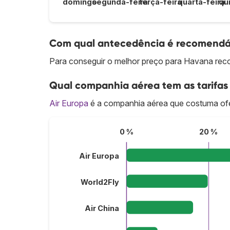
domingo
segunda-feira
terça-feira
quarta-feira
qu
Com qual antecedência é recomendá
Para conseguir o melhor preço para Havana rec
Qual companhia aérea tem as tarifas
Air Europa
é a companhia aérea que costuma ofe
0 %
20 %
Air Europa
World2Fly
Air China