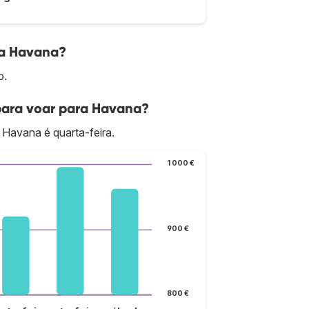
ra Havana?
o.
para voar para Havana?
 Havana é quarta-feira.
1 000 €
900 €
800 €