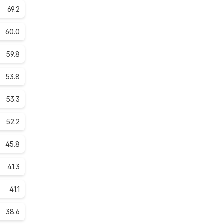
69.2
60.0
59.8
53.8
53.3
52.2
45.8
41.3
41.1
38.6