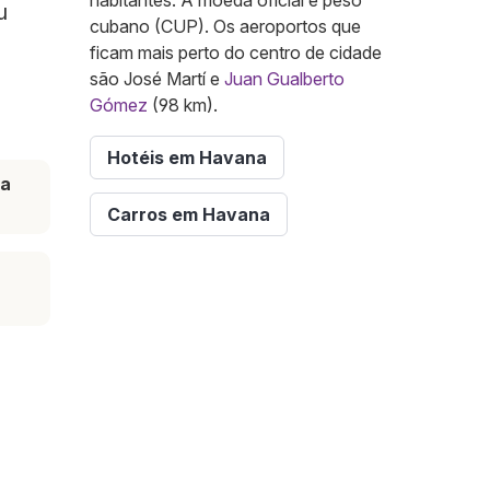
habitantes. A moeda oficial é peso
u
cubano (CUP). Os aeroportos que
ficam mais perto do centro de cidade
são José Martí e
Juan Gualberto
Gómez
(98 km).
Hotéis em Havana
ta
Carros em Havana