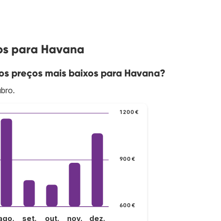
oos para Havana
os preços mais baixos para Havana?
bro.
1 200 €
900 €
600 €
ago.
set.
out.
nov.
dez.