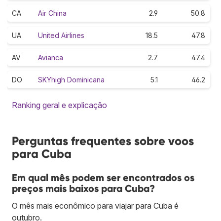
CA
Air China
2.9
50.8
UA
United Airlines
18.5
47.8
AV
Avianca
2.7
47.4
DO
SKYhigh Dominicana
5.1
46.2
Ranking geral e explicação
Perguntas frequentes sobre voos
para Cuba
Em qual mês podem ser encontrados os
preços mais baixos para Cuba?
O mês mais econômico para viajar para Cuba é
outubro.