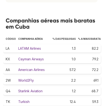
Companhias aéreas mais baratas
em Cuba
CÓDIGO
COMPANHIA AÉREA
% DAS PESQUISAS
% A MAIS BARATA
LA
LATAM Airlines
1.3
82.2
KX
Cayman Airways
1.0
79.2
AA
American Airlines
57.2
72.2
2W
World2Fly
2.2
69.1
Q4
Starlink Aviation
1.2
68.7
TK
Turkish
12.4
59.3