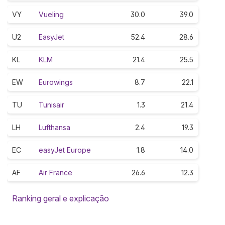
VY
Vueling
30.0
39.0
U2
EasyJet
52.4
28.6
KL
KLM
21.4
25.5
EW
Eurowings
8.7
22.1
TU
Tunisair
1.3
21.4
LH
Lufthansa
2.4
19.3
EC
easyJet Europe
1.8
14.0
AF
Air France
26.6
12.3
Ranking geral e explicação