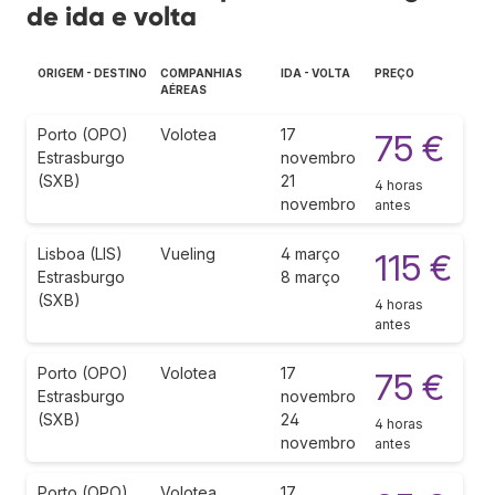
de ida e volta
ORIGEM - DESTINO
COMPANHIAS
IDA - VOLTA
PREÇO
AÉREAS
Porto (OPO)
Volotea
17
75 €
Estrasburgo
novembro
(SXB)
21
4 horas
novembro
antes
Lisboa (LIS)
Vueling
4 março
115 €
Estrasburgo
8 março
(SXB)
4 horas
antes
Porto (OPO)
Volotea
17
75 €
Estrasburgo
novembro
(SXB)
24
4 horas
novembro
antes
Porto (OPO)
Volotea
17