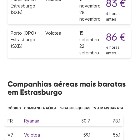
83 €
Estrasburgo
novembro
(SXB)
28
4 horas
novembro
antes
Porto (OPO)
Volotea
15
86 €
Estrasburgo
setembro
(SXB)
22
4 horas
setembro
antes
Companhias aéreas mais baratas
em Estrasburgo
CÓDIGO
COMPANHIA AÉREA
% DAS PESQUISAS
% A MAIS BARATA
FR
Ryanair
30.7
78.1
V7
Volotea
59.1
56.1