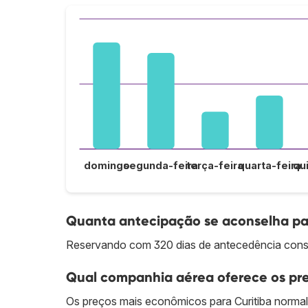
domingo
segunda-feira
terça-feira
quarta-feira
qu
Quanta antecipação se aconselha par
Reservando com 320 dias de antecedência conse
Qual companhia aérea oferece os pre
Os preços mais econômicos para Curitiba norma