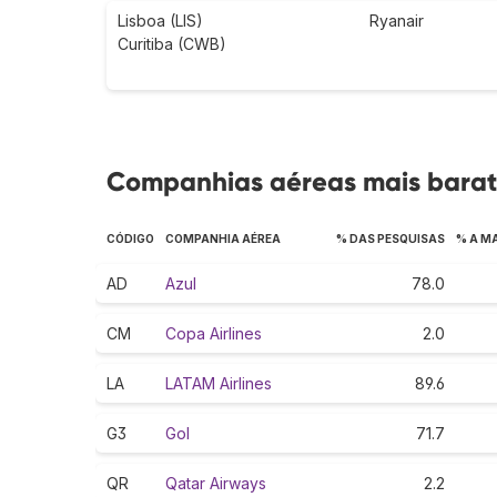
Lisboa (LIS)
Ryanair
Curitiba (CWB)
Companhias aéreas mais barat
CÓDIGO
COMPANHIA AÉREA
% DAS PESQUISAS
% A M
AD
Azul
78.0
CM
Copa Airlines
2.0
LA
LATAM Airlines
89.6
G3
Gol
71.7
QR
Qatar Airways
2.2