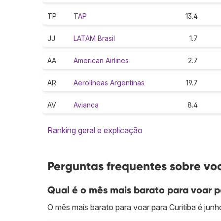
TP
TAP
13.4
JJ
LATAM Brasil
1.7
AA
American Airlines
2.7
AR
Aerolíneas Argentinas
19.7
AV
Avianca
8.4
Ranking geral e explicação
Perguntas frequentes sobre voo
Qual é o mês mais barato para voar p
O mês mais barato para voar para Curitiba é junh