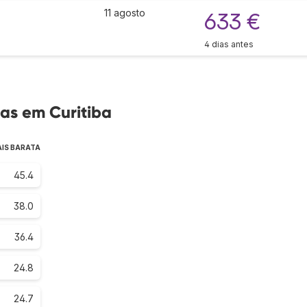
11 agosto
633 €
4 dias antes
as em Curitiba
AIS BARATA
45.4
38.0
36.4
24.8
24.7