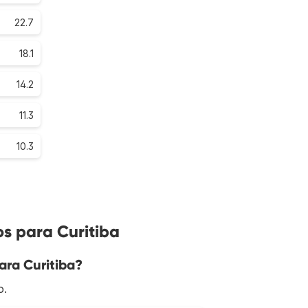
22.7
18.1
14.2
11.3
10.3
s para Curitiba
ara Curitiba?
o.