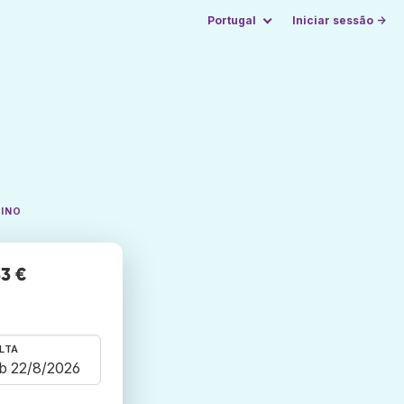
Portugal
Iniciar sessão →
TINO
33 €
LTA