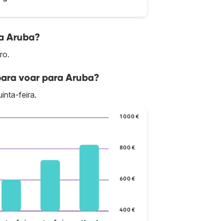
ra Aruba?
ro.
para voar para Aruba?
inta-feira.
1 000 €
800 €
600 €
400 €