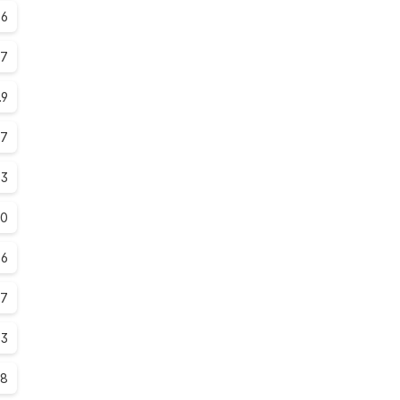
.6
.7
.9
.7
.3
.0
.6
.7
.3
.8