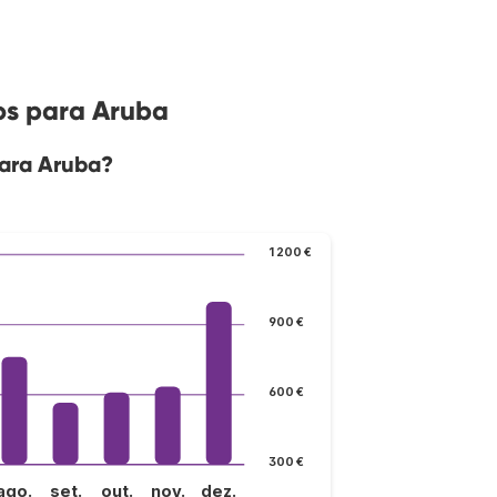
os para Aruba
para Aruba?
1 200 €
900 €
600 €
300 €
ago.
set.
out.
nov.
dez.