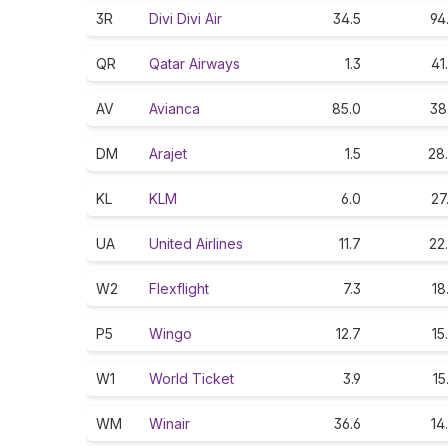
3R
Divi Divi Air
34.5
94
QR
Qatar Airways
1.3
41
AV
Avianca
85.0
38
DM
Arajet
1.5
28
KL
KLM
6.0
27
UA
United Airlines
11.7
22
W2
Flexflight
7.3
18
P5
Wingo
12.7
15
W1
World Ticket
3.9
15
WM
Winair
36.6
14