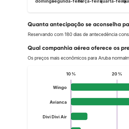
domingo
segunda-feira
terça-feira
quarta-feira
qu
Quanta antecipação se aconselha pa
Reservando com 180 dias de antecedência cons
Qual companhia aérea oferece os pre
Os preços mais econômicos para Aruba normalm
10 %
20 %
Wingo
Avianca
Divi Divi Air