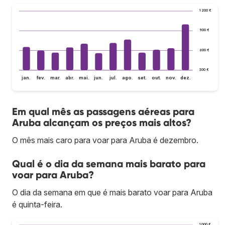
1 200 €
900 €
600 €
300 €
jan.
fev.
mar.
abr.
mai.
jun.
jul.
ago.
set.
out.
nov.
dez.
Em qual mês as passagens aéreas para
Aruba alcançam os preços mais altos?
O mês mais caro para voar para Aruba é dezembro.
Qual é o dia da semana mais barato para
voar para Aruba?
O dia da semana em que é mais barato voar para Aruba
é quinta-feira.
1 000 €