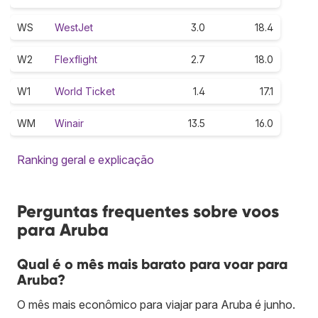
WS
WestJet
3.0
18.4
W2
Flexflight
2.7
18.0
W1
World Ticket
1.4
17.1
WM
Winair
13.5
16.0
Ranking geral e explicação
Perguntas frequentes sobre voos
para Aruba
Qual é o mês mais barato para voar para
Aruba?
O mês mais econômico para viajar para Aruba é junho.