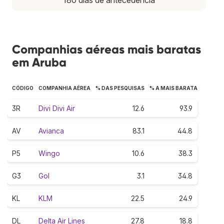
Companhias aéreas mais baratas
em Aruba
CÓDIGO
COMPANHIA AÉREA
% DAS PESQUISAS
% A MAIS BARATA
3R
Divi Divi Air
12.6
93.9
AV
Avianca
83.1
44.8
P5
Wingo
10.6
38.3
G3
Gol
3.1
34.8
KL
KLM
22.5
24.9
DL
Delta Air Lines
27.8
18.8