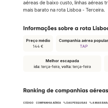
aéreas de baixo custo, linhas aéreas t
mais barato na rota Lisboa - Terceira.
Informações sobre a rota Lisboa
Preço médio
Companhia aérea popula
144 €
TAP
Melhor escapada
ida
: terça-feira,
volta
: terça-feira
Ranking de companhias aéreas 
CÓDIGO
COMPANHIA AÉREA
% DAS PESQUISAS
% A MAIS BAR