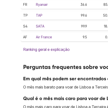
FR
Ryanair
36.6
85
TP
TAP
99.6
50
S4
SATA
99.9
18
AF
Air France
9.5
0
Ranking geral e explicação
Perguntas frequentes sobre voo
Em qual mês podem ser encontrados o
O mês mais barato para voar de Lisboa a Terceira
Qual é o mês mais caro para voar de 
O mês mais caro para voar de Lisboa a Terceira