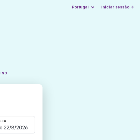
Portugal
Iniciar sessão →
TINO
LTA