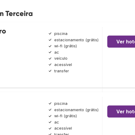
m Terceira
ro
piscina
estacionamento (grátis)
Ver hot
wi-fi (grátis)
ac
veículo
acessível
transfer
piscina
estacionamento (grátis)
Ver hot
wi-fi (grátis)
ac
acessível
transfer