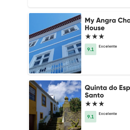
My Angra Ch
House
★★★
Excelente
9.1
Quinta do Esp
Santo
★★★
Excelente
9.1