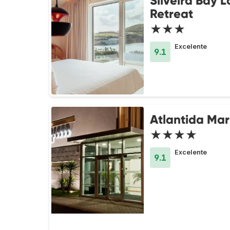
Silveira Bay 
Retreat
★★★
Excelente
9.1
Atlantida Mar
★★★★
Excelente
9.1