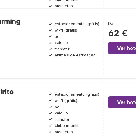
bicicletas
arming
De
estacionamento (grátis)
wi-fi (grátis)
62 €
ac
veículo
Ver hot
transfer
animais de estimação
írito
estacionamento (grátis)
wi-fi (grátis)
Ver hot
ac
veículo
transfer
clube infantil
bicicletas