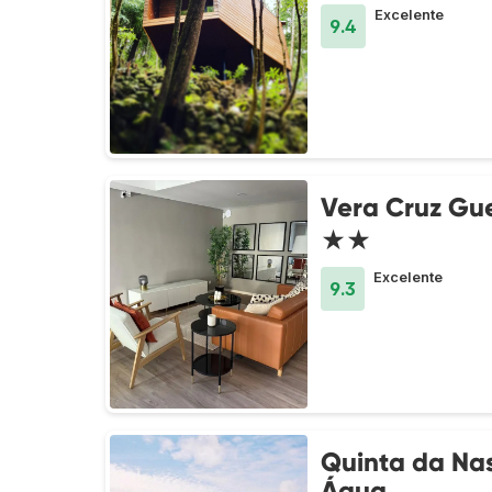
Excelente
9.4
Vera Cruz Gu
★★
Excelente
9.3
Quinta da Na
Água