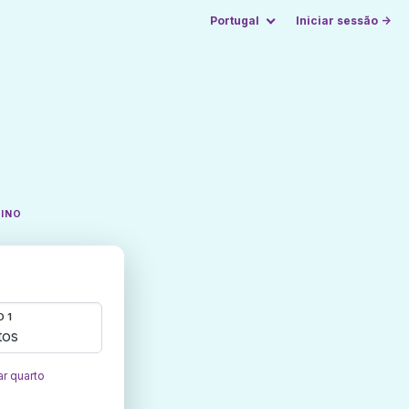
Portugal
Iniciar sessão →
TINO
 1
tos
ar quarto