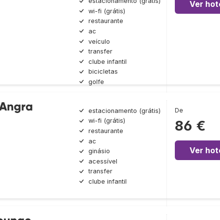
estacionamento (grátis)
Ver hot
wi-fi (grátis)
restaurante
ac
veículo
transfer
clube infantil
bicicletas
golfe
 Angra
De
estacionamento (grátis)
wi-fi (grátis)
86 €
restaurante
ac
Ver hot
ginásio
acessível
transfer
clube infantil