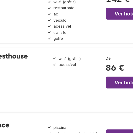
wi-fi (grátis)
restaurante
Ver hot
ac
veículo
acessível
transfer
golfe
esthouse
De
wi-fi (grátis)
acessível
86 €
Ver hot
sce
piscina