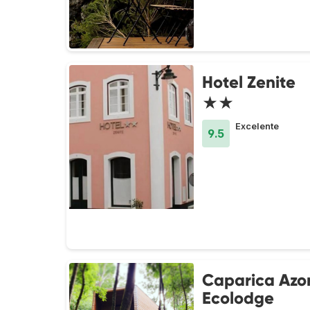
Hotel Zenite
★★
Excelente
9.5
Caparica Azo
Ecolodge