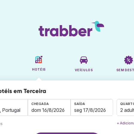
HOTÉIS
VEÍCULOS
SEM DES
otéis em Terceira
CHEGADA
SAÍDA
QUARTO
2 adul
+ Adicion
es