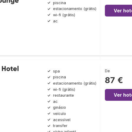
Lounge
piscina
estacionamento (grátis)
Ver hot
wi-fi (grátis)
ac
 Hotel
De
spa
piscina
87 €
estacionamento (grátis)
wi-fi (grátis)
Ver hot
restaurante
ac
ginásio
veículo
acessível
transfer
clube infantil