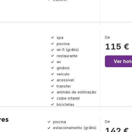
De
spa
piscina
115 €
wi-fi (grátis)
restaurante
Ver hot
ac
ginásio
veículo
acessível
transfer
animais de estimação
clube infantil
bicicletas
res
De
piscina
estacionamento (grátis)
142 €