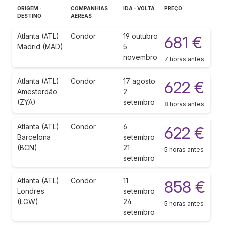
ORIGEM -
COMPANHIAS
IDA - VOLTA
PREÇO
DESTINO
AÉREAS
Atlanta (ATL)
Condor
19 outubro
681 €
Madrid (MAD)
5
novembro
7 horas antes
Atlanta (ATL)
Condor
17 agosto
622 €
Amesterdão
2
(ZYA)
setembro
8 horas antes
Atlanta (ATL)
Condor
6
622 €
Barcelona
setembro
(BCN)
21
5 horas antes
setembro
Atlanta (ATL)
Condor
11
858 €
Londres
setembro
(LGW)
24
5 horas antes
setembro