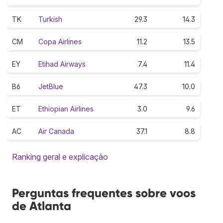
TK
Turkish
29.3
14.3
CM
Copa Airlines
11.2
13.5
EY
Etihad Airways
7.4
11.4
B6
JetBlue
47.3
10.0
ET
Ethiopian Airlines
3.0
9.6
AC
Air Canada
37.1
8.8
Ranking geral e explicação
Perguntas frequentes sobre voos
de Atlanta