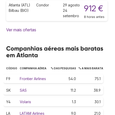
Atlanta (ATL)
Condor
29 agosto
912 €
Bilbau (BIO)
24
setembro
8 horas antes
Ver mais ofertas
Companhias aéreas mais baratas
em Atlanta
CÓDIGO
COMPANHIA AÉREA
% DAS PESQUISAS
% A MAIS BARATA
F9
Frontier Airlines
54.0
75.1
SK
SAS
11.2
38.9
Y4
Volaris
1.3
30.1
LA
LATAM Airlines
9.0
21.0