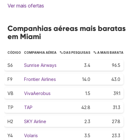
Ver mais ofertas
Companhias aéreas mais baratas
em Miami
CÓDIGO
COMPANHIA AÉREA
% DAS PESQUISAS
% A MAIS BARATA
S6
Sunrise Airways
3.4
96.5
F9
Frontier Airlines
14.0
43.0
VB
VivaAerobus
1.5
39.1
TP
TAP
42.8
31.3
H2
SKY Airline
2.3
27.8
Y4
Volaris
3.5
23.3