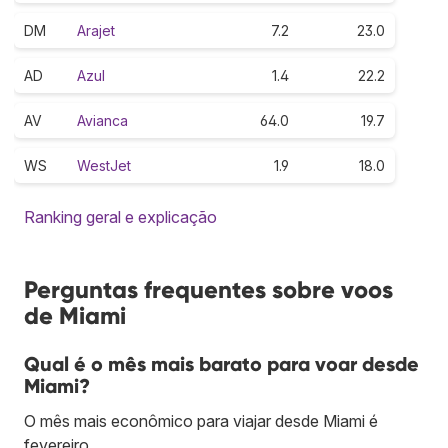
DM
Arajet
7.2
23.0
AD
Azul
1.4
22.2
AV
Avianca
64.0
19.7
WS
WestJet
1.9
18.0
Ranking geral e explicação
Perguntas frequentes sobre voos
de Miami
Qual é o mês mais barato para voar desde
Miami?
O mês mais econômico para viajar desde Miami é
fevereiro.