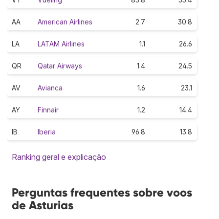
AA
American Airlines
2.7
30.8
LA
LATAM Airlines
1.1
26.6
QR
Qatar Airways
1.4
24.5
AV
Avianca
1.6
23.1
AY
Finnair
1.2
14.4
IB
Iberia
96.8
13.8
Ranking geral e explicação
Perguntas frequentes sobre voos
de Asturias