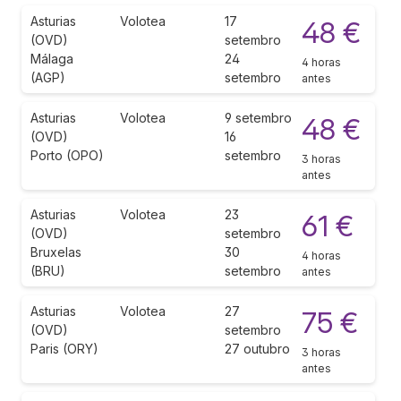
Asturias
Volotea
17
48 €
(OVD)
setembro
Málaga
24
4 horas
(AGP)
setembro
antes
Asturias
Volotea
9 setembro
48 €
(OVD)
16
Porto (OPO)
setembro
3 horas
antes
Asturias
Volotea
23
61 €
(OVD)
setembro
Bruxelas
30
4 horas
(BRU)
setembro
antes
Asturias
Volotea
27
75 €
(OVD)
setembro
Paris (ORY)
27 outubro
3 horas
antes