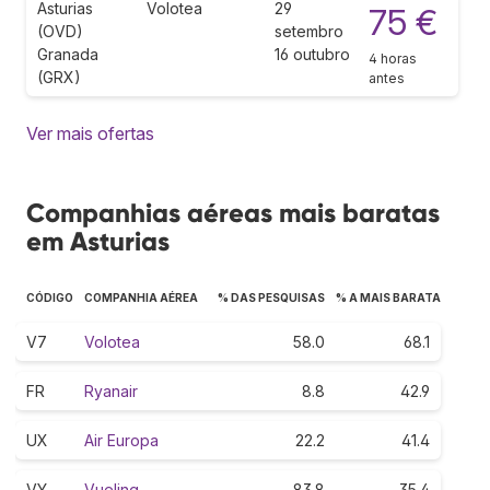
Asturias
Volotea
29
75 €
(OVD)
setembro
Granada
16 outubro
4 horas
(GRX)
antes
Ver mais ofertas
Companhias aéreas mais baratas
em Asturias
CÓDIGO
COMPANHIA AÉREA
% DAS PESQUISAS
% A MAIS BARATA
V7
Volotea
58.0
68.1
FR
Ryanair
8.8
42.9
UX
Air Europa
22.2
41.4
VY
Vueling
83.8
35.4