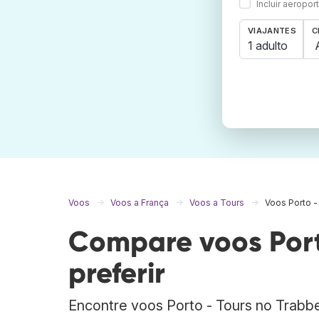
Incluir aeropo
VIAJANTES
C
1 adulto
Voos
Voos a França
Voos a Tours
Voos Porto -
Compare voos Port
preferir
Encontre voos Porto - Tours no Trab