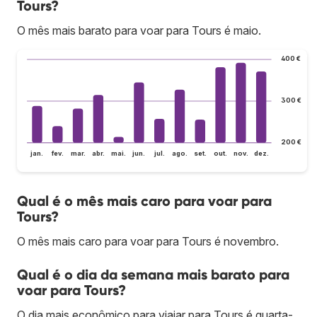
Tours?
O mês mais barato para voar para Tours é maio.
400 €
300 €
200 €
jan.
fev.
mar.
abr.
mai.
jun.
jul.
ago.
set.
out.
nov.
dez.
Qual é o mês mais caro para voar para
Tours?
O mês mais caro para voar para Tours é novembro.
Qual é o dia da semana mais barato para
voar para Tours?
O dia mais econômico para viajar para Tours é quarta-