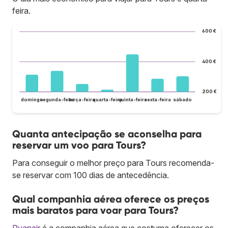
feira.
600 €
400 €
200 €
domingo
segunda-feira
terça-feira
quarta-feira
quinta-feira
sexta-feira
sábado
Quanta antecipação se aconselha para
reservar um voo para Tours?
Para conseguir o melhor preço para Tours recomenda-
se reservar com 100 dias de antecedência.
Qual companhia aérea oferece os preços
mais baratos para voar para Tours?
Ryanair
é a companhia aérea que costuma oferecer os