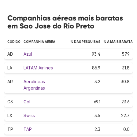
Companhias aéreas mais baratas
em Sao Jose do Rio Preto
CÓDIGO
COMPANHIA AÉREA
% DAS PESQUISAS
% A MAIS BARATA
AD
Azul
93.4
57.9
LA
LATAM Airlines
85.9
31.8
AR
Aerolíneas
3.2
30.8
Argentinas
G3
Gol
69.1
23.6
LX
Swiss
3.5
22.7
TP
TAP
2.3
0.0