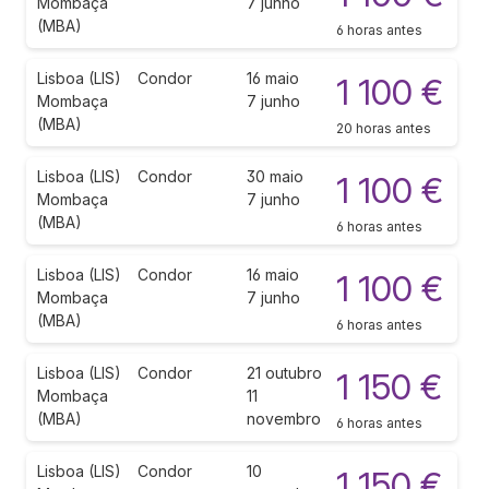
Mombaça
7 junho
(MBA)
6 horas antes
Lisboa (LIS)
Condor
16 maio
1 100 €
Mombaça
7 junho
(MBA)
20 horas antes
Lisboa (LIS)
Condor
30 maio
1 100 €
Mombaça
7 junho
(MBA)
6 horas antes
Lisboa (LIS)
Condor
16 maio
1 100 €
Mombaça
7 junho
(MBA)
6 horas antes
Lisboa (LIS)
Condor
21 outubro
1 150 €
Mombaça
11
(MBA)
novembro
6 horas antes
Lisboa (LIS)
Condor
10
1 150 €