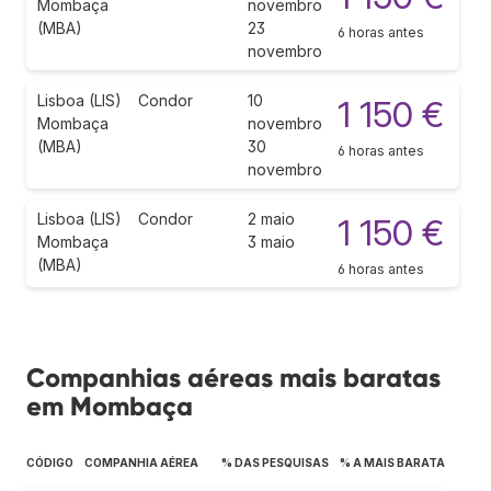
Mombaça
novembro
(MBA)
23
6 horas antes
novembro
Lisboa (LIS)
Condor
10
1 150 €
Mombaça
novembro
(MBA)
30
6 horas antes
novembro
Lisboa (LIS)
Condor
2 maio
1 150 €
Mombaça
3 maio
(MBA)
6 horas antes
Companhias aéreas mais baratas
em Mombaça
CÓDIGO
COMPANHIA AÉREA
% DAS PESQUISAS
% A MAIS BARATA