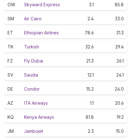
OW
Skyward Express
3.1
85.8
SM
Air Cairo
2.4
33.0
ET
Ethiopian Airlines
78.6
31.3
TK
Turkish
32.6
29.4
FZ
Fly Dubai
21.3
26.1
SV
Saudia
12.1
24.1
DE
Condor
15.2
24.0
AZ
ITA Airways
1.1
20.6
KQ
Kenya Airways
81.8
19.2
JM
Jambojet
2.3
15.0