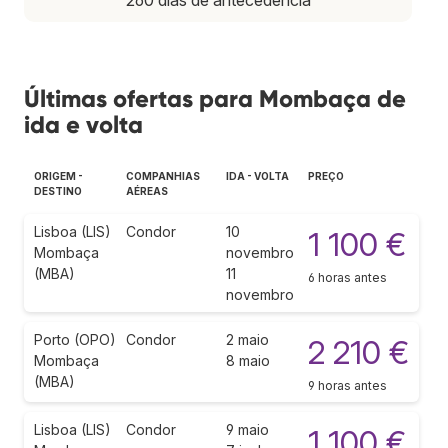
Últimas ofertas para Mombaça de
ida e volta
ORIGEM -
COMPANHIAS
IDA - VOLTA
PREÇO
DESTINO
AÉREAS
Lisboa (LIS)
Condor
10
1 100 €
Mombaça
novembro
(MBA)
11
6 horas antes
novembro
Porto (OPO)
Condor
2 maio
2 210 €
Mombaça
8 maio
(MBA)
9 horas antes
Lisboa (LIS)
Condor
9 maio
1 100 €