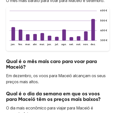
O mês mais barato para voar para Maceió é setembro.
600 €
500 €
400 €
300 €
jan.
fev.
mar.
abr.
mai.
jun.
jul.
ago.
set.
out.
nov.
dez.
Qual é o mês mais caro para voar para
Maceió?
Em dezembro, os voos para Maceió alcançam os seus
preços mais altos.
Qual é o dia da semana em que os voos
para Maceió têm os preços mais baixos?
O dia mais econômico para viajar para Maceió é