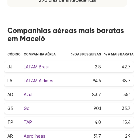
Companhias aéreas mais baratas
em Maceió
CÓDIGO
COMPANHIA AÉREA
% DAS PESQUISAS
% A MAIS BARATA
JJ
LATAM Brasil
2.8
42.7
LA
LATAM Airlines
94.6
38.7
AD
Azul
83.7
35.1
G3
Gol
90.1
33.7
TP
TAP
4.0
15.4
AR
Aerolíneas
31.7
2.9