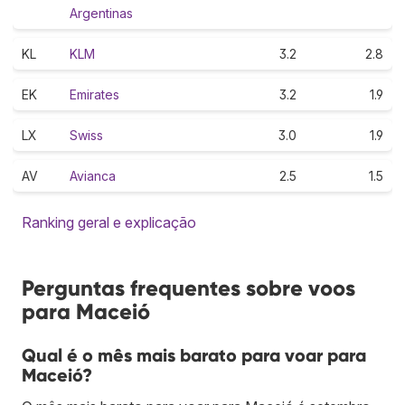
Argentinas
KL
KLM
3.2
2.8
EK
Emirates
3.2
1.9
LX
Swiss
3.0
1.9
AV
Avianca
2.5
1.5
Ranking geral e explicação
Perguntas frequentes sobre voos
para Maceió
Qual é o mês mais barato para voar para
Maceió?