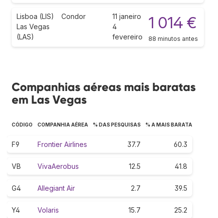
Lisboa (LIS)
Condor
11 janeiro
1 014 €
Las Vegas
4
(LAS)
fevereiro
88 minutos antes
Companhias aéreas mais baratas
em Las Vegas
CÓDIGO
COMPANHIA AÉREA
% DAS PESQUISAS
% A MAIS BARATA
F9
Frontier Airlines
37.7
60.3
VB
VivaAerobus
12.5
41.8
G4
Allegiant Air
2.7
39.5
Y4
Volaris
15.7
25.2