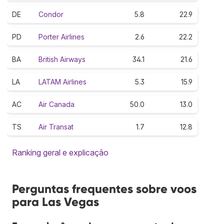
DE
Condor
5.8
22.9
PD
Porter Airlines
2.6
22.2
BA
British Airways
34.1
21.6
LA
LATAM Airlines
5.3
15.9
AC
Air Canada
50.0
13.0
TS
Air Transat
1.7
12.8
Ranking geral e explicação
Perguntas frequentes sobre voos
para Las Vegas