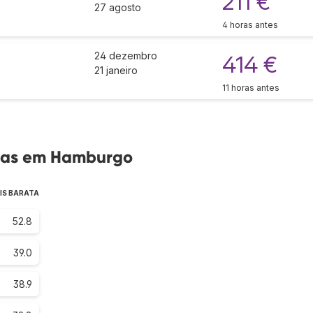
211 €
27 agosto
4 horas antes
24 dezembro
414 €
21 janeiro
11 horas antes
tas em Hamburgo
IS BARATA
52.8
39.0
38.9