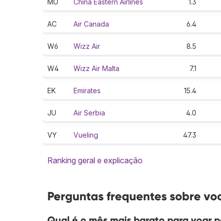
MU
China Eastern Airlines
1.3
AC
Air Canada
6.4
W6
Wizz Air
8.5
W4
Wizz Air Malta
7.1
EK
Emirates
15.4
JU
Air Serbia
4.0
VY
Vueling
47.3
Ranking geral e explicação
Perguntas frequentes sobre v
Qual é o mês mais barato para voar