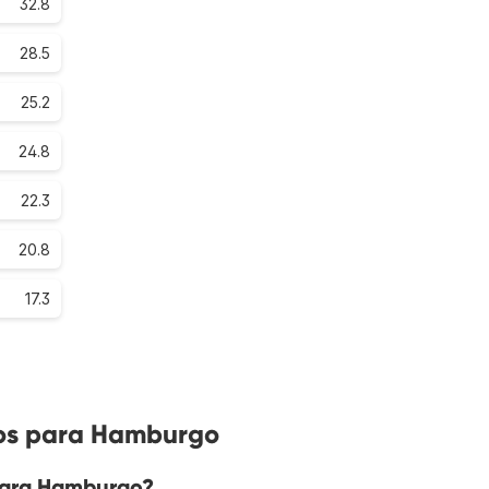
32.8
28.5
25.2
24.8
22.3
20.8
17.3
oos para Hamburgo
 para Hamburgo?