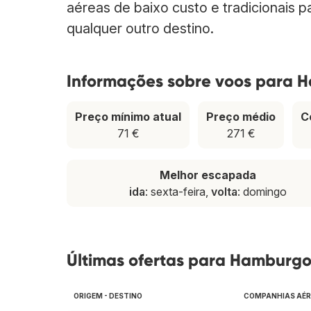
aéreas de baixo custo e tradicionais 
qualquer outro destino.
Informações sobre voos para 
Preço mínimo atual
Preço médio
C
71 €
271 €
Melhor escapada
ida
: sexta-feira,
volta
: domingo
Últimas ofertas para Hamburg
ORIGEM - DESTINO
COMPANHIAS AÉ