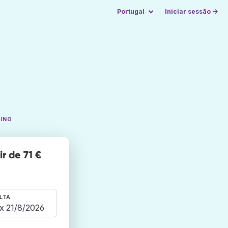
Portugal
Iniciar sessão →
TINO
r de 71 €
LTA