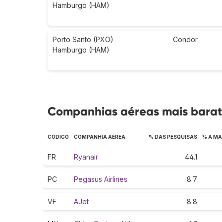
Hamburgo (HAM)
Porto Santo (PXO)
Condor
Hamburgo (HAM)
Companhias aéreas mais bara
CÓDIGO
COMPANHIA AÉREA
% DAS PESQUISAS
% A MA
FR
Ryanair
44.1
PC
Pegasus Airlines
8.7
VF
AJet
8.8