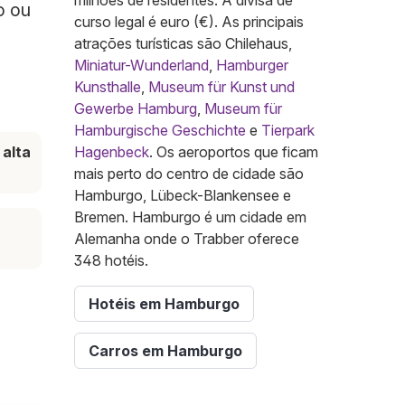
milhões de residentes. A divisa de
o ou
curso legal é euro (€). As principais
atrações turísticas são Chilehaus,
Miniatur-Wunderland
,
Hamburger
Kunsthalle
,
Museum für Kunst und
Gewerbe Hamburg
,
Museum für
Hamburgische Geschichte
e
Tierpark
alta
Hagenbeck
. Os aeroportos que ficam
mais perto do centro de cidade são
Hamburgo, Lübeck-Blankensee e
Bremen. Hamburgo é um cidade em
Alemanha onde o Trabber oferece
348 hotéis.
Hotéis em Hamburgo
Carros em Hamburgo