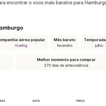
para encontrar o voos mais baratos para Hamburg
Hamburgo
ompanhia aérea popular
Mês barato
Temporada 
Vueling
fevereiro
julho
Melhor momento para comprar
270 dias de antecedência
o
REAS
DATA
PREÇO