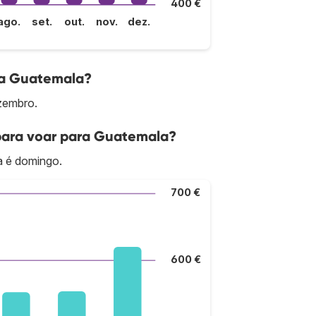
400 €
ago.
set.
out.
nov.
dez.
ra Guatemala?
zembro.
para voar para Guatemala?
a é domingo.
700 €
600 €