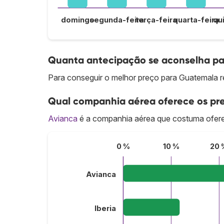
domingo
segunda-feira
terça-feira
quarta-feira
qu
Quanta antecipação se aconselha pa
Para conseguir o melhor preço para Guatemala 
Qual companhia aérea oferece os pr
Avianca
é a companhia aérea que costuma ofere
0 %
10 %
20 
Avianca
Iberia