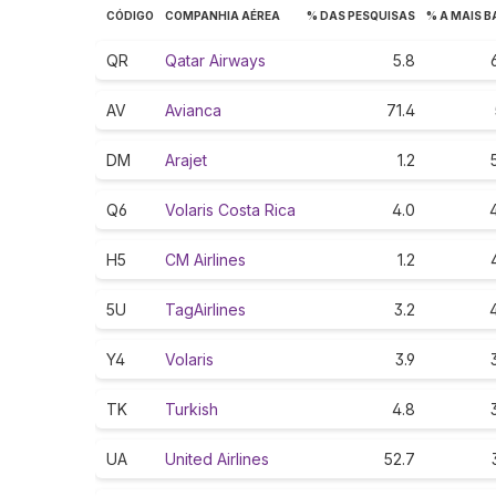
CÓDIGO
COMPANHIA AÉREA
% DAS PESQUISAS
% A MAIS 
QR
Qatar Airways
5.8
AV
Avianca
71.4
DM
Arajet
1.2
Q6
Volaris Costa Rica
4.0
H5
CM Airlines
1.2
5U
TagAirlines
3.2
Y4
Volaris
3.9
TK
Turkish
4.8
UA
United Airlines
52.7