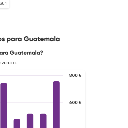
30.1
oos para Guatemala
 para Guatemala?
vereiro.
800 €
600 €