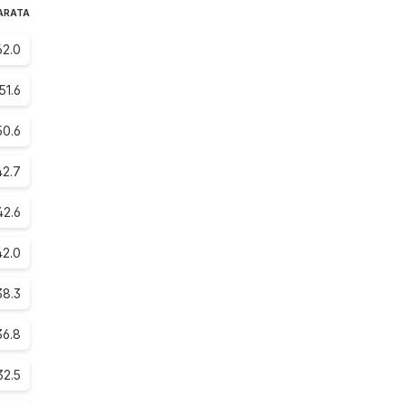
BARATA
62.0
51.6
50.6
42.7
42.6
42.0
38.3
36.8
32.5