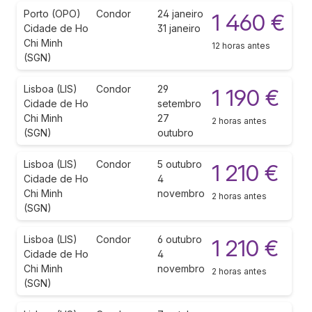
Porto (OPO)
Condor
24 janeiro
1 460 €
Cidade de Ho
31 janeiro
Chi Minh
12 horas antes
(SGN)
Lisboa (LIS)
Condor
29
1 190 €
Cidade de Ho
setembro
Chi Minh
27
2 horas antes
(SGN)
outubro
Lisboa (LIS)
Condor
5 outubro
1 210 €
Cidade de Ho
4
Chi Minh
novembro
2 horas antes
(SGN)
Lisboa (LIS)
Condor
6 outubro
1 210 €
Cidade de Ho
4
Chi Minh
novembro
2 horas antes
(SGN)