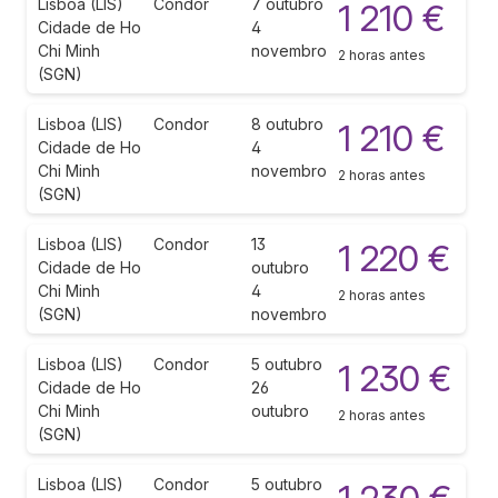
Lisboa (LIS)
Condor
7 outubro
1 210 €
Cidade de Ho
4
Chi Minh
novembro
2 horas antes
(SGN)
Lisboa (LIS)
Condor
8 outubro
1 210 €
Cidade de Ho
4
Chi Minh
novembro
2 horas antes
(SGN)
Lisboa (LIS)
Condor
13
1 220 €
Cidade de Ho
outubro
Chi Minh
4
2 horas antes
(SGN)
novembro
Lisboa (LIS)
Condor
5 outubro
1 230 €
Cidade de Ho
26
Chi Minh
outubro
2 horas antes
(SGN)
Lisboa (LIS)
Condor
5 outubro