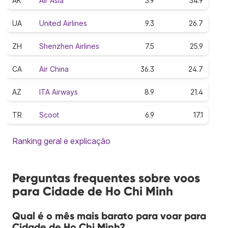
AK
Air Asia
3.9
34.9
UA
United Airlines
9.3
26.7
ZH
Shenzhen Airlines
7.5
25.9
CA
Air China
36.3
24.7
AZ
ITA Airways
8.9
21.4
TR
Scoot
6.9
17.1
Ranking geral e explicação
Perguntas frequentes sobre voos
para Cidade de Ho Chi Minh
Qual é o mês mais barato para voar para
Cidade de Ho Chi Minh?