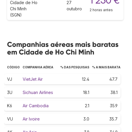
1 230 €
Cidade de Ho
27
Chi Minh
outubro
2 horas antes
(SGN)
Companhias aéreas mais baratas
em Cidade de Ho Chi Minh
CÓDIGO
COMPANHIA AÉREA
% DAS PESQUISAS
% A MAIS BARATA
VJ
VietJet Air
12.4
47.7
3U
Sichuan Airlines
18.1
38.1
K6
Air Cambodia
2.1
35.9
VU
Air Ivoire
3.0
35.7