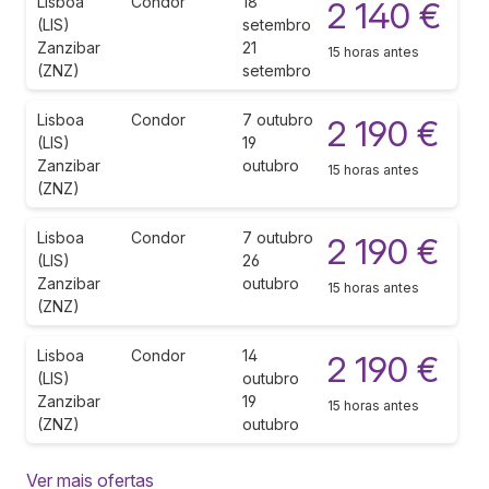
Lisboa
Condor
18
2 140 €
(LIS)
setembro
Zanzibar
21
15 horas antes
(ZNZ)
setembro
Lisboa
Condor
7 outubro
2 190 €
(LIS)
19
Zanzibar
outubro
15 horas antes
(ZNZ)
Lisboa
Condor
7 outubro
2 190 €
(LIS)
26
Zanzibar
outubro
15 horas antes
(ZNZ)
Lisboa
Condor
14
2 190 €
(LIS)
outubro
Zanzibar
19
15 horas antes
(ZNZ)
outubro
Ver mais ofertas