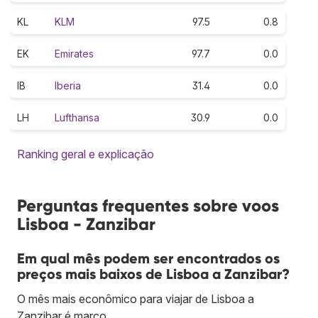
KL
KLM
97.5
0.8
EK
Emirates
97.7
0.0
IB
Iberia
31.4
0.0
LH
Lufthansa
30.9
0.0
Ranking geral e explicação
Perguntas frequentes sobre voos
Lisboa - Zanzibar
Em qual mês podem ser encontrados os
preços mais baixos de Lisboa a Zanzibar?
O mês mais econômico para viajar de Lisboa a
Zanzibar é março.