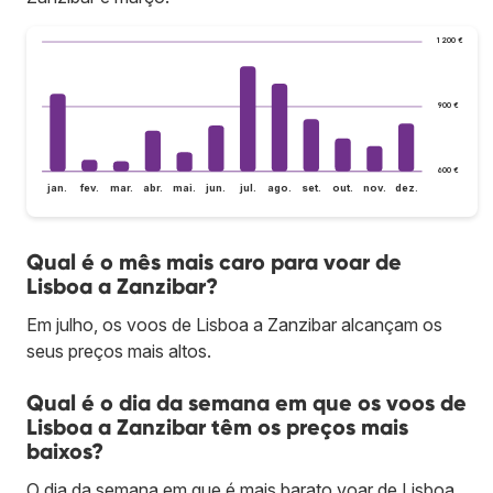
1 200 €
900 €
600 €
jan.
fev.
mar.
abr.
mai.
jun.
jul.
ago.
set.
out.
nov.
dez.
Qual é o mês mais caro para voar de
Lisboa a Zanzibar?
Em julho, os voos de Lisboa a Zanzibar alcançam os
seus preços mais altos.
Qual é o dia da semana em que os voos de
Lisboa a Zanzibar têm os preços mais
baixos?
O dia da semana em que é mais barato voar de Lisboa