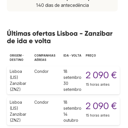
140 dias de antecedência
Últimas ofertas Lisboa - Zanzibar
de ida e volta
ORIGEM -
COMPANHIAS
IDA - VOLTA
PREÇO
DESTINO
AÉREAS
Lisboa
Condor
18
2 090 €
(LIS)
setembro
Zanzibar
30
15 horas antes
(ZNZ)
setembro
Lisboa
Condor
18
2 090 €
(LIS)
setembro
Zanzibar
14
15 horas antes
(ZNZ)
outubro