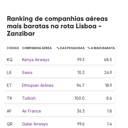
Ranking de companhias aéreas
mais baratas na rota Lisboa -
Zanzibar
CÓDIGO
COMPANHIA AÉREA
% DAS PESQUISAS
% A MAIS BARATA
KQ
Kenya Airways
99.3
68.5
LX
Swiss
10.3
24.9
ET
Ethiopian Airlines
94.7
18.9
TK
Turkish
100.0
8.6
AF
Air France
36.3
1.8
QR
Qatar Airways
99.6
1.4