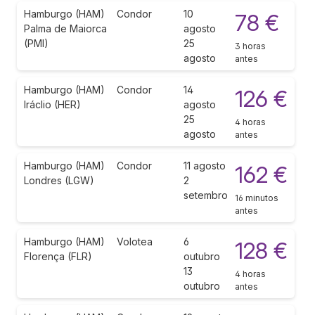
Hamburgo (HAM)
Condor
10
78 €
Palma de Maiorca
agosto
(PMI)
25
3 horas
agosto
antes
Hamburgo (HAM)
Condor
14
126 €
Iráclio (HER)
agosto
25
4 horas
agosto
antes
Hamburgo (HAM)
Condor
11 agosto
162 €
Londres (LGW)
2
setembro
16 minutos
antes
Hamburgo (HAM)
Volotea
6
128 €
Florença (FLR)
outubro
13
4 horas
outubro
antes