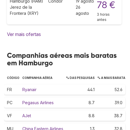
Hamburgo (HAM)
Condor
19 agosto
78 €
Jerez de la
26
Frontera (XRY)
agosto
3 horas
antes
Ver mais ofertas
Companhias aéreas mais baratas
em Hamburgo
CÓDIGO
COMPANHIA AÉREA
% DAS PESQUISAS
% A MAIS BARATA
FR
Ryanair
44.1
52.6
PC
Pegasus Airlines
8.7
39.0
VF
AJet
8.8
38.7
MU
China Eastern Airlines
1.3
32.8