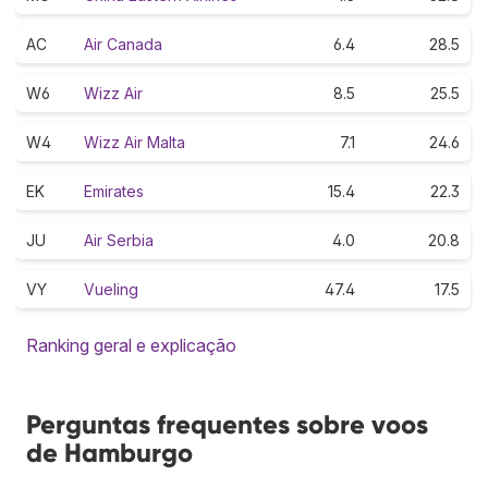
AC
Air Canada
6.4
28.5
W6
Wizz Air
8.5
25.5
W4
Wizz Air Malta
7.1
24.6
EK
Emirates
15.4
22.3
JU
Air Serbia
4.0
20.8
VY
Vueling
47.4
17.5
Ranking geral e explicação
Perguntas frequentes sobre voos
de Hamburgo