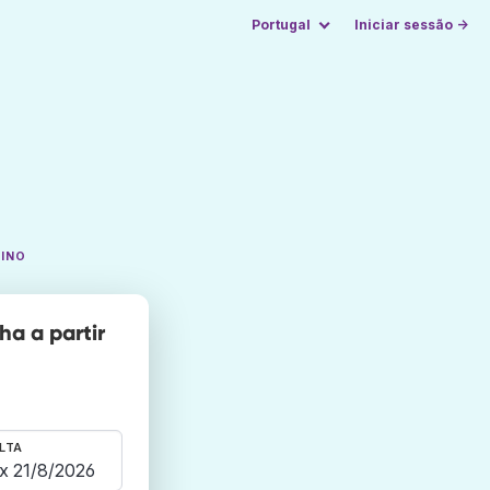
Portugal
Iniciar sessão →
TINO
a a partir
LTA