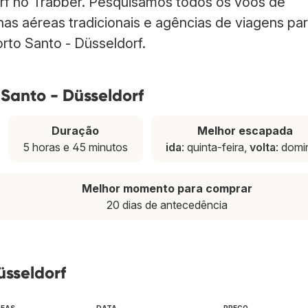
rf no Trabber. Pesquisamos todos os voos de
has aéreas tradicionais e agências de viagens pa
rto Santo - Düsseldorf.
 Santo - Düsseldorf
Duração
Melhor escapada
5 horas e 45 minutos
ida
: quinta-feira,
volta
: dom
Melhor momento para comprar
20 dias de antecedência
üsseldorf