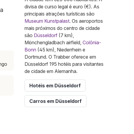
divisa de curso legal é euro (€). As
ra
principais atrações turísticas são
Museum Kunstpalast
. Os aeroportos
mais próximos do centro de cidade
são
Düsseldorf
(7 km),
Mönchengladbach airfield,
Colônia-
Bonn
(45 km), Niederrhein e
Dortmund. O Trabber oferece em
ingo
Düsseldorf 195 hotéis para visitantes
de cidade em Alemanha.
Hotéis em Düsseldorf
Carros em Düsseldorf