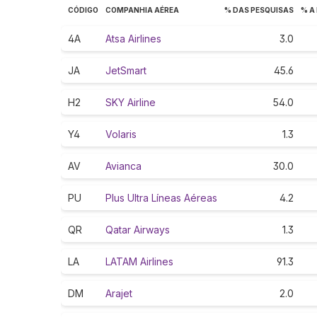
CÓDIGO
COMPANHIA AÉREA
% DAS PESQUISAS
% A
4A
Atsa Airlines
3.0
JA
JetSmart
45.6
H2
SKY Airline
54.0
Y4
Volaris
1.3
AV
Avianca
30.0
PU
Plus Ultra Líneas Aéreas
4.2
QR
Qatar Airways
1.3
LA
LATAM Airlines
91.3
DM
Arajet
2.0