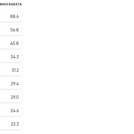
 MAIS BARATA
88.6
56.8
45.8
34.3
31.2
29.4
29.0
24.6
23.3